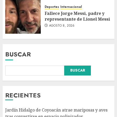
Deportes
Internacional
Fallece Jorge Messi, padre y
representante de Lionel Messi
AGOSTO 8, 2026
BUSCAR
Sheinbaum decreta que la
BUSCAR
Jornada de Reforestación sea
cada segundo domingo de
agosto
AGOSTO 10, 2026
3
RECIENTES
Se registran 43 mil 619
Jardín Hidalgo de Coyoacán atrae mariposas y aves
aspirantes para el examen de
tras convertirse en espacio polinizador