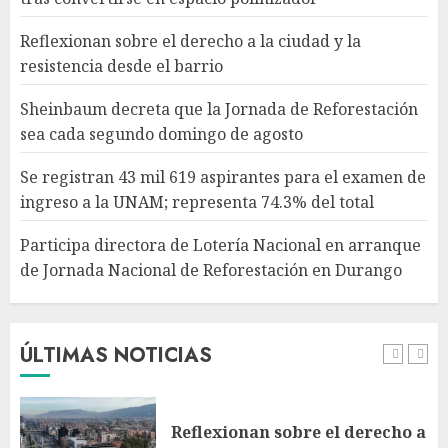
ingreso a la UNAM; representa
74.3% del total
Reflexionan sobre el derecho a la ciudad y la
AGOSTO 10, 2026
4
resistencia desde el barrio
Sheinbaum decreta que la Jornada de Reforestación
Participa directora de Lotería
sea cada segundo domingo de agosto
Nacional en arranque de
Jornada Nacional de
Se registran 43 mil 619 aspirantes para el examen de
Reforestación en Durango
ingreso a la UNAM; representa 74.3% del total
AGOSTO 10, 2026
5
Participa directora de Lotería Nacional en arranque
de Jornada Nacional de Reforestación en Durango
Jardín Hidalgo de Coyoacán
atrae mariposas y aves tras
convertirse en espacio
polinizador
ÚLTIMAS NOTICIAS
AGOSTO 10, 2026
1
Reflexionan sobre el derecho a