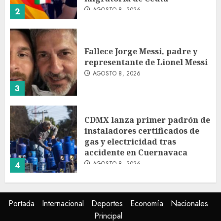
AGOSTO 8, 2026
2
Fallece Jorge Messi, padre y
representante de Lionel Messi
AGOSTO 8, 2026
3
CDMX lanza primer padrón de
instaladores certificados de
gas y electricidad tras
accidente en Cuernavaca
AGOSTO 8, 2026
4
México Sub-20 derrota a
Portada
Internacional
Deportes
Economía
Nacionales
Canadá y clasifica a la final del
Principal