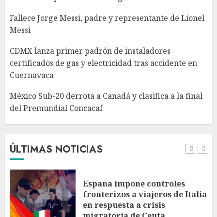
4
Fallece Jorge Messi, padre y representante de Lionel
Messi
México Sub-20 derrota a
Canadá y clasifica a la final del
CDMX lanza primer padrón de instaladores
Premundial Concacaf
certificados de gas y electricidad tras accidente en
AGOSTO 8, 2026
Cuernavaca
5
México Sub-20 derrota a Canadá y clasifica a la final
del Premundial Concacaf
Columna critica la mañanera
como herramienta de control
y señala incongruencia en
regulación del derecho de
ÚLTIMAS NOTICIAS
réplica
1
AGOSTO 8, 2026
España impone controles
fronterizos a viajeros de Italia
en respuesta a crisis
migratoria de Ceuta