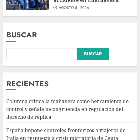
AGOSTO 8, 2026
BUSCAR
BUSCAR
Fallece Jorge Messi, padre y
representante de Lionel Messi
RECIENTES
AGOSTO 8, 2026
3
Columna critica la mañanera como herramienta de
control y señala incongruencia en regulación del
CDMX lanza primer padrón de
derecho de réplica
instaladores certificados de
gas y electricidad tras
España impone controles fronterizos a viajeros de
accidente en Cuernavaca
Italia en respuesta a crisis migratoria de Ceuta
AGOSTO 8, 2026