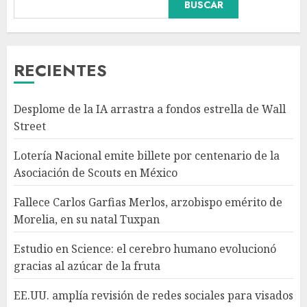
BUSCAR
Fallece Carlos Garfias Merlos,
arzobispo emérito de Morelia,
en su natal Tuxpan
AGOSTO 7, 2026
RECIENTES
3
Desplome de la IA arrastra a fondos estrella de Wall
Estudio en Science: el cerebro
Street
humano evolucionó gracias al
azúcar de la fruta
Lotería Nacional emite billete por centenario de la
AGOSTO 7, 2026
Asociación de Scouts en México
4
Fallece Carlos Garfias Merlos, arzobispo emérito de
Morelia, en su natal Tuxpan
EE.UU. amplía revisión de
redes sociales para visados de
Estudio en Science: el cerebro humano evolucionó
periodistas y ciertos
gracias al azúcar de la fruta
ciudadanos de México y
Canadá
5
EE.UU. amplía revisión de redes sociales para visados
AGOSTO 7, 2026