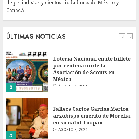
de periodistas y ciertos ciudadanos de México y
Canadá
Desplome de la IA arrastra a
fondos estrella de Wall Street
AGOSTO 7, 2026
ÚLTIMAS NOTICIAS
1
Lotería Nacional emite billete
por centenario de la
Asociación de Scouts en
México
AGOSTO 7, 2026
2
Fallece Carlos Garfias Merlos,
arzobispo emérito de Morelia,
en su natal Tuxpan
AGOSTO 7, 2026
3