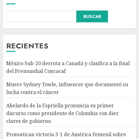
BUSCAR
Abelardo de la Espriella
pronuncia su primer discurso
como presidente de Colombia
con diez claves de gobierno
RECIENTES
AGOSTO 8, 2026
3
México Sub-20 derrota a Canadá y clasifica a la final
Pronostican victoria 3-1 de
del Premundial Concacaf
América Femenil sobre Cruz
Azul en Jornada 2
Muere Sydney Towle, influencer que documentó su
AGOSTO 8, 2026
lucha contra el cáncer
4
Abelardo de la Espriella pronuncia su primer
discurso como presidente de Colombia con diez
Persisten dudas y retos en la
claves de gobierno
implementación de la Nueva
Escuela Mexicana
Pronostican victoria 3-1 de América Femenil sobre
AGOSTO 8, 2026