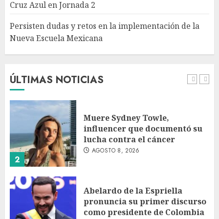
Cruz Azul en Jornada 2
5
Persisten dudas y retos en la implementación de la
Nueva Escuela Mexicana
México Sub-20 derrota a
Canadá y clasifica a la final del
Premundial Concacaf
AGOSTO 8, 2026
ÚLTIMAS NOTICIAS
1
Muere Sydney Towle,
influencer que documentó su
lucha contra el cáncer
AGOSTO 8, 2026
2
Abelardo de la Espriella
pronuncia su primer discurso
como presidente de Colombia