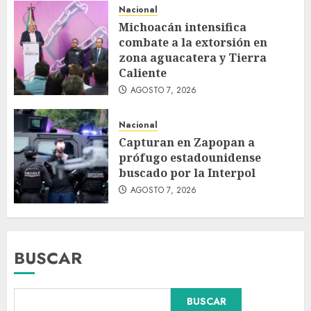
Nacional
Michoacán intensifica
combate a la extorsión en
zona aguacatera y Tierra
Caliente
AGOSTO 7, 2026
Nacional
Capturan en Zapopan a
prófugo estadounidense
buscado por la Interpol
AGOSTO 7, 2026
BUSCAR
Declaran accidental la muerte
BUSCAR
de Brandon Clarke por