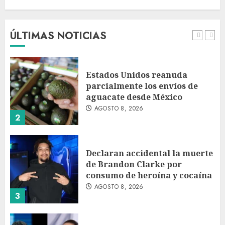
Sheinbaum contra el narco
pero advierte que persisten
desafíos
ÚLTIMAS NOTICIAS
AGOSTO 8, 2026
1
Estados Unidos reanuda
parcialmente los envíos de
aguacate desde México
AGOSTO 8, 2026
2
Declaran accidental la muerte
de Brandon Clarke por
consumo de heroína y cocaína
AGOSTO 8, 2026
3