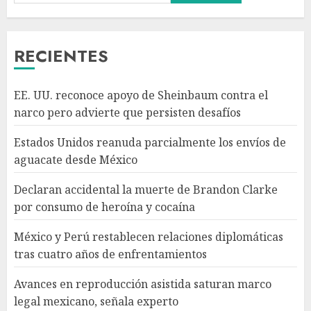
consumo de heroína y cocaína
AGOSTO 8, 2026
3
RECIENTES
México y Perú restablecen
EE. UU. reconoce apoyo de Sheinbaum contra el
relaciones diplomáticas tras
narco pero advierte que persisten desafíos
cuatro años de
enfrentamientos
Estados Unidos reanuda parcialmente los envíos de
AGOSTO 8, 2026
4
aguacate desde México
Declaran accidental la muerte de Brandon Clarke
Avances en reproducción
por consumo de heroína y cocaína
asistida saturan marco legal
mexicano, señala experto
México y Perú restablecen relaciones diplomáticas
AGOSTO 8, 2026
tras cuatro años de enfrentamientos
5
Avances en reproducción asistida saturan marco
legal mexicano, señala experto
EE. UU. reconoce apoyo de