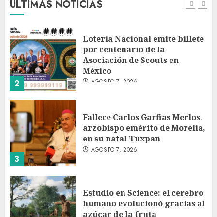
ÚLTIMAS NOTICIAS
1
Lotería Nacional emite billete
por centenario de la
Asociación de Scouts en
México
AGOSTO 7, 2026
2
Fallece Carlos Garfias Merlos,
arzobispo emérito de Morelia,
en su natal Tuxpan
AGOSTO 7, 2026
3
Estudio en Science: el cerebro
humano evolucionó gracias al
azúcar de la fruta