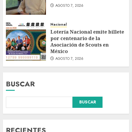
AGOSTO 7, 2026
Nacional
Lotería Nacional emite billete
por centenario de la
Asociación de Scouts en
México
AGOSTO 7, 2026
BUSCAR
BUSCAR
Fallece Carlos Garfias Merlos,
arzobispo emérito de Morelia,
en su natal Tuxpan
AGOSTO 7, 2026
RECIENTES
3