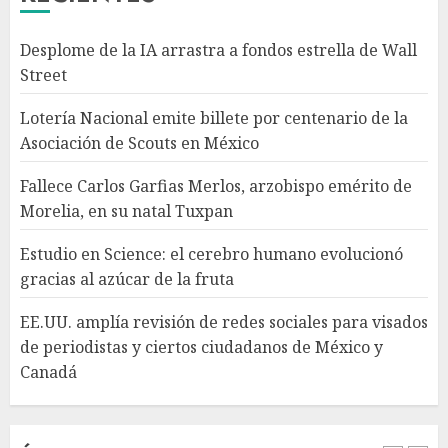
Desplome de la IA arrastra a fondos estrella de Wall
Estudio en Science: el cerebro
Street
humano evolucionó gracias al
azúcar de la fruta
Lotería Nacional emite billete por centenario de la
AGOSTO 7, 2026
Asociación de Scouts en México
4
Fallece Carlos Garfias Merlos, arzobispo emérito de
Morelia, en su natal Tuxpan
EE.UU. amplía revisión de
redes sociales para visados de
Estudio en Science: el cerebro humano evolucionó
periodistas y ciertos
gracias al azúcar de la fruta
ciudadanos de México y
Canadá
5
EE.UU. amplía revisión de redes sociales para visados
AGOSTO 7, 2026
de periodistas y ciertos ciudadanos de México y
Canadá
Desplome de la IA arrastra a
fondos estrella de Wall Street
AGOSTO 7, 2026