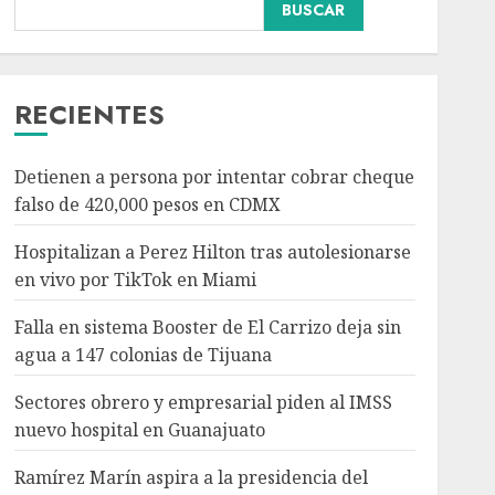
Falla en sistema Booster
BUSCAR
de El Carrizo deja sin
agua a 147 colonias de
Tijuana
3
AGOSTO 6, 2026
RECIENTES
Nacional
Salud
Sectores obrero y
Detienen a persona por intentar cobrar cheque
empresarial piden al
falso de 420,000 pesos en CDMX
IMSS nuevo hospital en
Guanajuato
Hospitalizan a Perez Hilton tras autolesionarse
4
AGOSTO 6, 2026
en vivo por TikTok en Miami
Nacional
Falla en sistema Booster de El Carrizo deja sin
Ramírez Marín aspira a
agua a 147 colonias de Tijuana
la presidencia del
Senado pero respeta
Sectores obrero y empresarial piden al IMSS
decisión de Morena
nuevo hospital en Guanajuato
5
AGOSTO 6, 2026
Ramírez Marín aspira a la presidencia del
Nacional