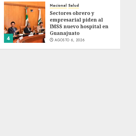
Nacional
Salud
Sectores obrero y
empresarial piden al
IMSS nuevo hospital en
Guanajuato
4
AGOSTO 6, 2026
Nacional
Ramírez Marín aspira a
la presidencia del
Senado pero respeta
decisión de Morena
5
AGOSTO 6, 2026
Nacional
Detienen a persona por
intentar cobrar cheque
falso de 420,000 pesos en
CDMX
1
AGOSTO 6, 2026