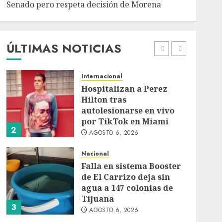
Senado pero respeta decisión de Morena
Detienen a persona por
intentar cobrar cheque
falso de 420,000 pesos en
CDMX
ÚLTIMAS NOTICIAS
1
AGOSTO 6, 2026
Internacional
Hospitalizan a Perez
Hilton tras
autolesionarse en vivo
por TikTok en Miami
2
AGOSTO 6, 2026
Nacional
Falla en sistema Booster
de El Carrizo deja sin
agua a 147 colonias de
Tijuana
3
AGOSTO 6, 2026