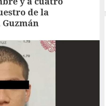
bre y a cuatro
uestro de la
a Guzmán