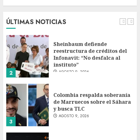
Fallece Jorge Messi, padre de
Lionel, a los 68 años en Rosario
AGOSTO 9, 2026
ÚLTIMAS NOTICIAS
1
Sheinbaum defiende
reestructura de créditos del
Infonavit: “No desfalca al
instituto”
AGOSTO 9, 2026
2
Colombia respalda soberanía
de Marruecos sobre el Sáhara
y busca TLC
AGOSTO 9, 2026
3