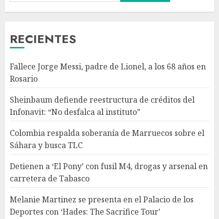
y busca TLC
AGOSTO 9, 2026
3
RECIENTES
Detienen a ‘El Pony’ con fusil
Fallece Jorge Messi, padre de Lionel, a los 68 años en
M4, drogas y arsenal en
Rosario
carretera de Tabasco
AGOSTO 9, 2026
Sheinbaum defiende reestructura de créditos del
4
Infonavit: “No desfalca al instituto”
Colombia respalda soberanía de Marruecos sobre el
Melanie Martinez se presenta
Sáhara y busca TLC
en el Palacio de los Deportes
con ‘Hades: The Sacrifice Tour’
Detienen a ‘El Pony’ con fusil M4, drogas y arsenal en
AGOSTO 9, 2026
carretera de Tabasco
5
Melanie Martinez se presenta en el Palacio de los
Deportes con ‘Hades: The Sacrifice Tour’