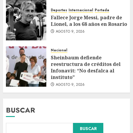
Deportes
Internacional
Portada
Fallece Jorge Messi, padre de
Lionel, a los 68 años en Rosario
AGOSTO 9, 2026
Nacional
Sheinbaum defiende
reestructura de créditos del
Infonavit: “No desfalca al
instituto”
AGOSTO 9, 2026
BUSCAR
Colombia respalda soberanía
BUSCAR
de Marruecos sobre el Sáhara