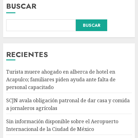
BUSCAR
BUSCAR
Sin información disponible
sobre el Aeropuerto
Internacional de la Ciudad de
México
RECIENTES
AGOSTO 6, 2026
3
Turista muere ahogado en alberca de hotel en
México gana arbitraje por
Acapulco; familiares piden ayuda ante falta de
más de 219 mdd contra fondos
personal capacitado
de EE.UU. en caso TV Azteca
AGOSTO 6, 2026
SCJN avala obligación patronal de dar casa y comida
4
a jornaleros agrícolas
Sin información disponible sobre el Aeropuerto
Toluca golea a Seattle
Internacional de la Ciudad de México
Sounders en su inicio de la