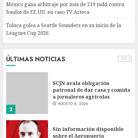
Leagues Cup 2026
México gana arbitraje por más de 219 mdd contra
AGOSTO 6, 2026
fondos de EE.UU. en caso TV Azteca
5
Toluca golea a Seattle Sounders en su inicio de la
Leagues Cup 2026
Turista muere ahogado en
alberca de hotel en Acapulco;
familiares piden ayuda ante
falta de personal capacitado
ÚLTIMAS NOTICIAS
AGOSTO 6, 2026
1
SCJN avala obligación
patronal de dar casa y comida
a jornaleros agrícolas
AGOSTO 6, 2026
2
Sin información disponible
sobre el Aeropuerto