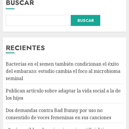
BUSCAR
BUSCAR
Dos demandas contra Bad
Bunny por uso no consentido
de voces femeninas en sus
canciones
RECIENTES
AGOSTO 6, 2026
3
Bacterias en el semen también condicionan el éxito
¿Sería posible saber si un
del embarazo: estudio cambia el foco al microbioma
ingenio artificial tiene
seminal
consciencia?
AGOSTO 6, 2026
Publican artículo sobre adaptar la vida social a la de
4
los hijos
Dos demandas contra Bad Bunny por uso no
Sheinbaum confirma que el
consentido de voces femeninas en sus canciones
papa León XIV no visitará
México en su gira por América