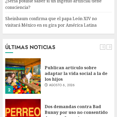
¿Sería posible saber si un ingenio artificial tiene
Latina
consciencia?
AGOSTO 6, 2026
5
Sheinbaum confirma que el papa León XIV no
visitará México en su gira por América Latina
Bacterias en el semen también
condicionan el éxito del
embarazo: estudio cambia el
foco al microbioma seminal
ÚLTIMAS NOTICIAS
AGOSTO 6, 2026
1
Publican artículo sobre
adaptar la vida social a la de
los hijos
AGOSTO 6, 2026
2
Dos demandas contra Bad
Bunny por uso no consentido