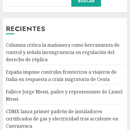
BUSCAR
Fallece Jorge Messi, padre y
representante de Lionel Messi
RECIENTES
AGOSTO 8, 2026
3
Columna critica la mañanera como herramienta de
control y señala incongruencia en regulación del
CDMX lanza primer padrón de
derecho de réplica
instaladores certificados de
gas y electricidad tras
España impone controles fronterizos a viajeros de
accidente en Cuernavaca
Italia en respuesta a crisis migratoria de Ceuta
AGOSTO 8, 2026
4
Fallece Jorge Messi, padre y representante de Lionel
Messi
México Sub-20 derrota a
Canadá y clasifica a la final del
CDMX lanza primer padrón de instaladores
Premundial Concacaf
certificados de gas y electricidad tras accidente en
AGOSTO 8, 2026
Cuernavaca
5