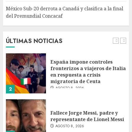
México Sub-20 derrota a Canadá y clasifica a la final
del Premundial Concacaf
Columna critica la mañanera
como herramienta de control
y señala incongruencia en
regulación del derecho de
ÚLTIMAS NOTICIAS
réplica
1
AGOSTO 8, 2026
España impone controles
fronterizos a viajeros de Italia
en respuesta a crisis
migratoria de Ceuta
AGOSTO 8, 2026
2
Fallece Jorge Messi, padre y
representante de Lionel Messi
AGOSTO 8, 2026