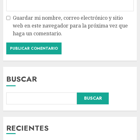
Guardar mi nombre, correo electrónico y sitio
web en este navegador para la próxima vez que
haga un comentario.
BUSCAR
Falla en sistema Booster de El
BUSCAR
Carrizo deja sin agua a 147
colonias de Tijuana
AGOSTO 6, 2026
3
RECIENTES