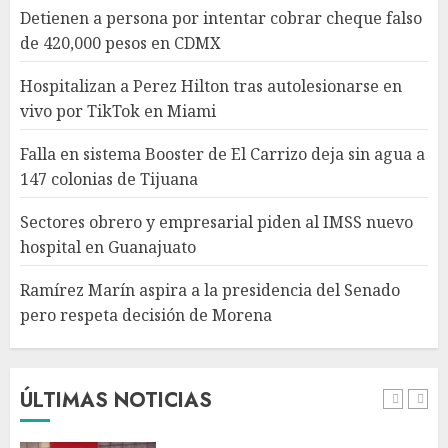
Sectores obrero y empresarial
Detienen a persona por intentar cobrar cheque falso
piden al IMSS nuevo hospital
de 420,000 pesos en CDMX
en Guanajuato
AGOSTO 6, 2026
Hospitalizan a Perez Hilton tras autolesionarse en
4
vivo por TikTok en Miami
Falla en sistema Booster de El Carrizo deja sin agua a
Ramírez Marín aspira a la
147 colonias de Tijuana
presidencia del Senado pero
respeta decisión de Morena
Sectores obrero y empresarial piden al IMSS nuevo
AGOSTO 6, 2026
hospital en Guanajuato
5
Ramírez Marín aspira a la presidencia del Senado
pero respeta decisión de Morena
Detienen a persona por
intentar cobrar cheque falso
de 420,000 pesos en CDMX
AGOSTO 6, 2026
ÚLTIMAS NOTICIAS
1