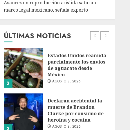
Avances en reproducción asistida saturan
marco legal mexicano, señala experto
EE. UU. reconoce apoyo
de Sheinbaum contra el
narco pero advierte que
persisten desafíos
ÚLTIMAS NOTICIAS
AGOSTO 8, 2026
1
Estados Unidos reanuda
parcialmente los envíos
de aguacate desde
México
AGOSTO 8, 2026
2
Declaran accidental la
muerte de Brandon
Clarke por consumo de
heroína y cocaína
AGOSTO 8, 2026
3