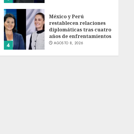
México y Perú
restablecen relaciones
diplomáticas tras cuatro
años de enfrentamientos
AGOSTO 8, 2026
4
Avances en reproducción
asistida saturan marco
legal mexicano, señala
experto
AGOSTO 8, 2026
5
EE. UU. reconoce apoyo
de Sheinbaum contra el
narco pero advierte que
persisten desafíos