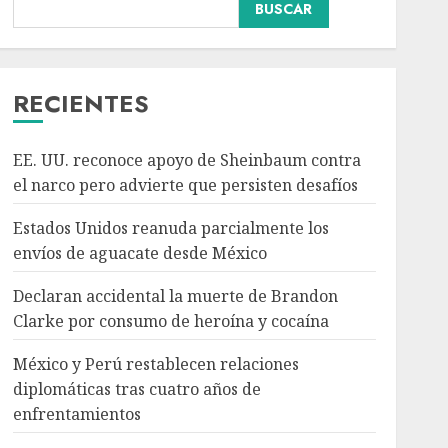
BUSCAR
Declaran accidental la
muerte de Brandon
Clarke por consumo de
heroína y cocaína
RECIENTES
AGOSTO 8, 2026
3
EE. UU. reconoce apoyo de Sheinbaum contra
México y Perú
el narco pero advierte que persisten desafíos
restablecen relaciones
diplomáticas tras cuatro
Estados Unidos reanuda parcialmente los
años de enfrentamientos
envíos de aguacate desde México
AGOSTO 8, 2026
4
Declaran accidental la muerte de Brandon
Clarke por consumo de heroína y cocaína
Avances en reproducción
asistida saturan marco
México y Perú restablecen relaciones
legal mexicano, señala
diplomáticas tras cuatro años de
experto
enfrentamientos
AGOSTO 8, 2026
5