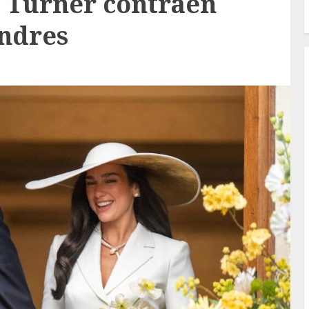
 Turner contraen
ndres