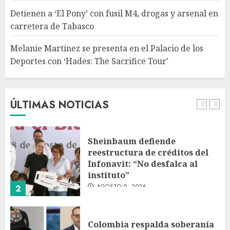
con ‘Hades: The Sacrifice Tour’
Detienen a ‘El Pony’ con fusil M4, drogas y arsenal en
AGOSTO 9, 2026
carretera de Tabasco
5
Melanie Martinez se presenta en el Palacio de los
Deportes con ‘Hades: The Sacrifice Tour’
Fallece Jorge Messi, padre de
Lionel, a los 68 años en Rosario
AGOSTO 9, 2026
ÚLTIMAS NOTICIAS
1
Sheinbaum defiende
reestructura de créditos del
Infonavit: “No desfalca al
instituto”
AGOSTO 9, 2026
2
Colombia respalda soberanía