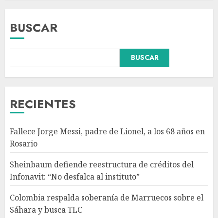
BUSCAR
Colombia respalda soberanía
BUSCAR
de Marruecos sobre el Sáhara
y busca TLC
AGOSTO 9, 2026
3
RECIENTES
Detienen a ‘El Pony’ con fusil
Fallece Jorge Messi, padre de Lionel, a los 68 años en
M4, drogas y arsenal en
Rosario
carretera de Tabasco
AGOSTO 9, 2026
Sheinbaum defiende reestructura de créditos del
4
Infonavit: “No desfalca al instituto”
Colombia respalda soberanía de Marruecos sobre el
Melanie Martinez se presenta
Sáhara y busca TLC
en el Palacio de los Deportes