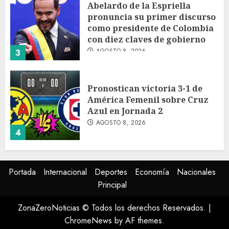
Abelardo de la Espriella
pronuncia su primer discurso
como presidente de Colombia
con diez claves de gobierno
AGOSTO 8, 2026
3
Pronostican victoria 3-1 de
América Femenil sobre Cruz
Azul en Jornada 2
AGOSTO 8, 2026
4
Persisten dudas y retos en la
Portada
Internacional
Deportes
Economía
Nacionales
implementación de la Nueva
Principal
Escuela Mexicana
AGOSTO 8, 2026
ZonaZeroNoticias © Todos los derechos Reservados.
|
5
ChromeNews
by AF themes.