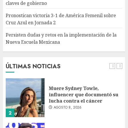
claves de gobierno
implementación de la Nueva
Escuela Mexicana
Pronostican victoria 3-1 de América Femenil sobre
AGOSTO 8, 2026
Cruz Azul en Jornada 2
5
Persisten dudas y retos en la implementación de la
Nueva Escuela Mexicana
México Sub-20 derrota a
Canadá y clasifica a la final del
Premundial Concacaf
AGOSTO 8, 2026
ÚLTIMAS NOTICIAS
1
Muere Sydney Towle,
influencer que documentó su
lucha contra el cáncer
AGOSTO 8, 2026
2