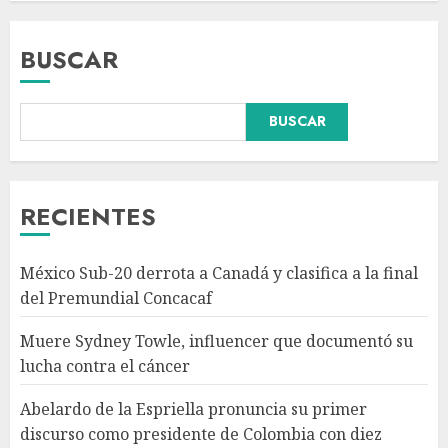
BUSCAR
BUSCAR
Abelardo de la Espriella
pronuncia su primer discurso
como presidente de Colombia
con diez claves de gobierno
RECIENTES
AGOSTO 8, 2026
3
México Sub-20 derrota a Canadá y clasifica a la final
Pronostican victoria 3-1 de
del Premundial Concacaf
América Femenil sobre Cruz
Azul en Jornada 2
Muere Sydney Towle, influencer que documentó su
AGOSTO 8, 2026
lucha contra el cáncer
4
Abelardo de la Espriella pronuncia su primer
discurso como presidente de Colombia con diez
Persisten dudas y retos en la