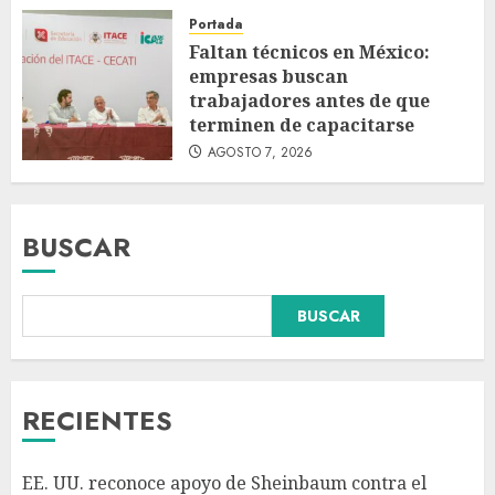
Portada
Faltan técnicos en México:
empresas buscan
trabajadores antes de que
terminen de capacitarse
AGOSTO 7, 2026
BUSCAR
Declaran accidental la muerte
BUSCAR
de Brandon Clarke por
consumo de heroína y cocaína
AGOSTO 8, 2026
3
RECIENTES
México y Perú restablecen
EE. UU. reconoce apoyo de Sheinbaum contra el
relaciones diplomáticas tras