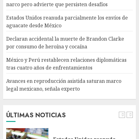
narco pero advierte que persisten desafíos
cuatro años de
enfrentamientos
Estados Unidos reanuda parcialmente los envíos de
AGOSTO 8, 2026
4
aguacate desde México
Declaran accidental la muerte de Brandon Clarke
Avances en reproducción
por consumo de heroína y cocaína
asistida saturan marco legal
mexicano, señala experto
México y Perú restablecen relaciones diplomáticas
AGOSTO 8, 2026
tras cuatro años de enfrentamientos
5
Avances en reproducción asistida saturan marco
legal mexicano, señala experto
EE. UU. reconoce apoyo de
Sheinbaum contra el narco
pero advierte que persisten
desafíos
ÚLTIMAS NOTICIAS
AGOSTO 8, 2026
1