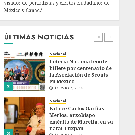
AGOSTO 7, 2026
visados de periodistas y ciertos ciudadanos de
México y Canadá
Internacional
Portada
Desplome de la IA
arrastra a fondos
estrella de Wall Street
ÚLTIMAS NOTICIAS
AGOSTO 7, 2026
1
Nacional
Lotería Nacional emite
billete por centenario de
la Asociación de Scouts
en México
2
AGOSTO 7, 2026
Nacional
Fallece Carlos Garfias
Merlos, arzobispo
emérito de Morelia, en su
natal Tuxpan
3