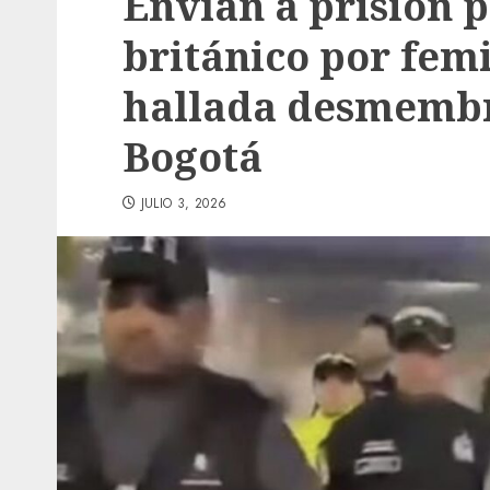
Envían a prisión 
británico por fem
hallada desmembr
Bogotá
JULIO 3, 2026