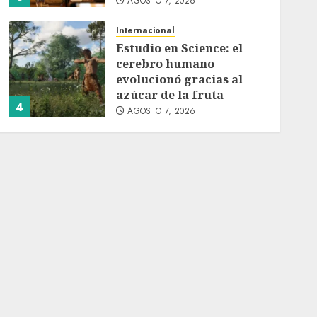
AGOSTO 7, 2026
Internacional
Estudio en Science: el
cerebro humano
evolucionó gracias al
azúcar de la fruta
4
AGOSTO 7, 2026
Internacional
EE.UU. amplía revisión
de redes sociales para
visados de periodistas y
ciertos ciudadanos de
5
México y Canadá
AGOSTO 7, 2026
Internacional
Portada
Desplome de la IA
arrastra a fondos
estrella de Wall Street