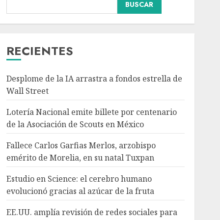
Nacional
BUSCAR
Fallece Carlos Garfias
Merlos, arzobispo
emérito de Morelia, en su
natal Tuxpan
RECIENTES
3
AGOSTO 7, 2026
Desplome de la IA arrastra a fondos estrella de
Internacional
Estudio en Science: el
Wall Street
cerebro humano
Lotería Nacional emite billete por centenario
evolucionó gracias al
azúcar de la fruta
de la Asociación de Scouts en México
4
AGOSTO 7, 2026
Fallece Carlos Garfias Merlos, arzobispo
Internacional
emérito de Morelia, en su natal Tuxpan
EE.UU. amplía revisión
de redes sociales para
Estudio en Science: el cerebro humano
visados de periodistas y
evolucionó gracias al azúcar de la fruta
ciertos ciudadanos de
5
México y Canadá
EE.UU. amplía revisión de redes sociales para