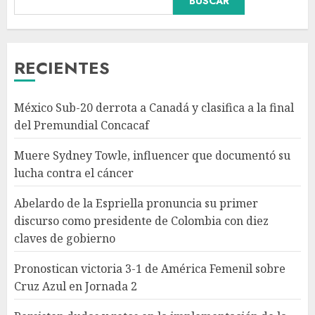
BUSCAR
Abelardo de la Espriella
pronuncia su primer discurso
como presidente de Colombia
con diez claves de gobierno
RECIENTES
AGOSTO 8, 2026
3
México Sub-20 derrota a Canadá y clasifica a la final
Pronostican victoria 3-1 de
del Premundial Concacaf
América Femenil sobre Cruz
Azul en Jornada 2
Muere Sydney Towle, influencer que documentó su
AGOSTO 8, 2026
lucha contra el cáncer
4
Abelardo de la Espriella pronuncia su primer
discurso como presidente de Colombia con diez
Persisten dudas y retos en la
claves de gobierno
implementación de la Nueva
Escuela Mexicana
Pronostican victoria 3-1 de América Femenil sobre
AGOSTO 8, 2026
Cruz Azul en Jornada 2
5