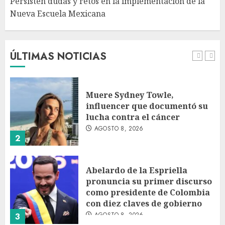
Persisten dudas y retos en la implementación de la
Nueva Escuela Mexicana
México Sub-20 derrota a
Canadá y clasifica a la final del
Premundial Concacaf
AGOSTO 8, 2026
ÚLTIMAS NOTICIAS
1
Muere Sydney Towle,
influencer que documentó su
lucha contra el cáncer
AGOSTO 8, 2026
2
Abelardo de la Espriella
pronuncia su primer discurso
como presidente de Colombia
con diez claves de gobierno
AGOSTO 8, 2026
3