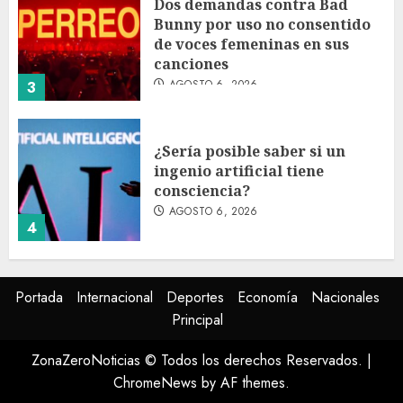
Dos demandas contra Bad
Bunny por uso no consentido
de voces femeninas en sus
canciones
AGOSTO 6, 2026
3
¿Sería posible saber si un
ingenio artificial tiene
consciencia?
AGOSTO 6, 2026
4
Sheinbaum confirma que el
Portada
Internacional
Deportes
Economía
Nacionales
papa León XIV no visitará
Principal
México en su gira por América
Latina
ZonaZeroNoticias © Todos los derechos Reservados.
|
AGOSTO 6, 2026
5
ChromeNews
by AF themes.