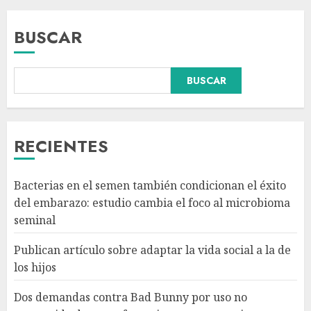
BUSCAR
BUSCAR
Dos demandas contra Bad
Bunny por uso no consentido
de voces femeninas en sus
canciones
RECIENTES
AGOSTO 6, 2026
3
Bacterias en el semen también condicionan el éxito
¿Sería posible saber si un
del embarazo: estudio cambia el foco al microbioma
ingenio artificial tiene
seminal
consciencia?
AGOSTO 6, 2026
Publican artículo sobre adaptar la vida social a la de
4
los hijos
Dos demandas contra Bad Bunny por uso no
Sheinbaum confirma que el