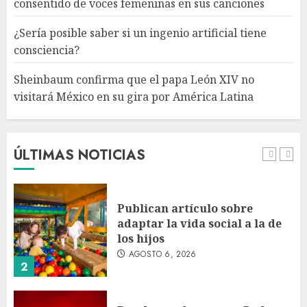
consentido de voces femeninas en sus canciones
papa León XIV no visitará
México en su gira por América
¿Sería posible saber si un ingenio artificial tiene
Latina
consciencia?
AGOSTO 6, 2026
5
Sheinbaum confirma que el papa León XIV no
visitará México en su gira por América Latina
Bacterias en el semen también
condicionan el éxito del
embarazo: estudio cambia el
foco al microbioma seminal
ÚLTIMAS NOTICIAS
AGOSTO 6, 2026
1
Publican artículo sobre
adaptar la vida social a la de
los hijos
AGOSTO 6, 2026
2