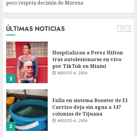
pero respeta decisión de Morena
Detienen a persona por
intentar cobrar cheque falso
de 420,000 pesos en CDMX
AGOSTO 6, 2026
ÚLTIMAS NOTICIAS
1
Hospitalizan a Perez Hilton
tras autolesionarse en vivo
por TikTok en Miami
AGOSTO 6, 2026
2
Falla en sistema Booster de El
Carrizo deja sin agua a 147
colonias de Tijuana
AGOSTO 6, 2026
3