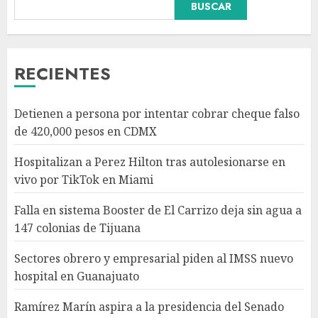
BUSCAR
Carrizo deja sin agua a 147
colonias de Tijuana
AGOSTO 6, 2026
3
RECIENTES
Sectores obrero y empresarial
Detienen a persona por intentar cobrar cheque falso
piden al IMSS nuevo hospital
de 420,000 pesos en CDMX
en Guanajuato
AGOSTO 6, 2026
Hospitalizan a Perez Hilton tras autolesionarse en
4
vivo por TikTok en Miami
Falla en sistema Booster de El Carrizo deja sin agua a
Ramírez Marín aspira a la
147 colonias de Tijuana
presidencia del Senado pero
respeta decisión de Morena
Sectores obrero y empresarial piden al IMSS nuevo
AGOSTO 6, 2026
hospital en Guanajuato
5
Ramírez Marín aspira a la presidencia del Senado