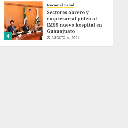
Nacional
Salud
Sectores obrero y
empresarial piden al
IMSS nuevo hospital en
Guanajuato
4
AGOSTO 6, 2026
Nacional
Ramírez Marín aspira a
la presidencia del
Senado pero respeta
decisión de Morena
5
AGOSTO 6, 2026
Nacional
Detienen a persona por
intentar cobrar cheque
falso de 420,000 pesos en
CDMX
1
AGOSTO 6, 2026