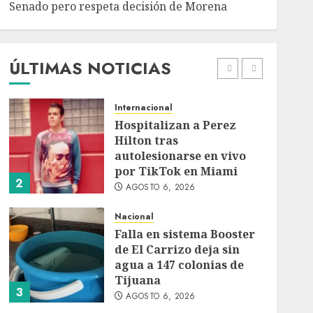
Senado pero respeta decisión de Morena
Detienen a persona por
intentar cobrar cheque
falso de 420,000 pesos en
CDMX
ÚLTIMAS NOTICIAS
1
AGOSTO 6, 2026
Internacional
Hospitalizan a Perez
Hilton tras
autolesionarse en vivo
por TikTok en Miami
2
AGOSTO 6, 2026
Nacional
Falla en sistema Booster
de El Carrizo deja sin
agua a 147 colonias de
Tijuana
3
AGOSTO 6, 2026