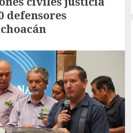
nes civiles justicia
0 defensores
ichoacán