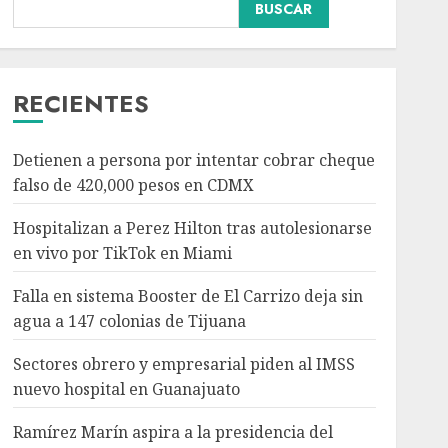
Falla en sistema Booster
BUSCAR
de El Carrizo deja sin
agua a 147 colonias de
Tijuana
3
AGOSTO 6, 2026
RECIENTES
Nacional
Salud
Sectores obrero y
Detienen a persona por intentar cobrar cheque
empresarial piden al
falso de 420,000 pesos en CDMX
IMSS nuevo hospital en
Guanajuato
Hospitalizan a Perez Hilton tras autolesionarse
4
AGOSTO 6, 2026
en vivo por TikTok en Miami
Nacional
Falla en sistema Booster de El Carrizo deja sin
Ramírez Marín aspira a
agua a 147 colonias de Tijuana
la presidencia del
Senado pero respeta
Sectores obrero y empresarial piden al IMSS
decisión de Morena
nuevo hospital en Guanajuato
5
AGOSTO 6, 2026
Ramírez Marín aspira a la presidencia del
Nacional