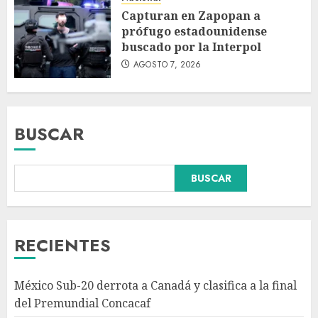
Capturan en Zapopan a
prófugo estadounidense
buscado por la Interpol
AGOSTO 7, 2026
BUSCAR
BUSCAR
Abelardo de la Espriella
pronuncia su primer discurso
como presidente de Colombia
con diez claves de gobierno
RECIENTES
AGOSTO 8, 2026
3
México Sub-20 derrota a Canadá y clasifica a la final
Pronostican victoria 3-1 de
del Premundial Concacaf
América Femenil sobre Cruz