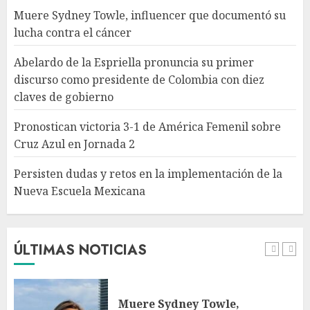
Azul en Jornada 2
Muere Sydney Towle, influencer que documentó su
AGOSTO 8, 2026
lucha contra el cáncer
4
Abelardo de la Espriella pronuncia su primer
discurso como presidente de Colombia con diez
Persisten dudas y retos en la
claves de gobierno
implementación de la Nueva
Escuela Mexicana
Pronostican victoria 3-1 de América Femenil sobre
AGOSTO 8, 2026
Cruz Azul en Jornada 2
5
Persisten dudas y retos en la implementación de la
Nueva Escuela Mexicana
México Sub-20 derrota a
Canadá y clasifica a la final del
Premundial Concacaf
AGOSTO 8, 2026
ÚLTIMAS NOTICIAS
1
Muere Sydney Towle,