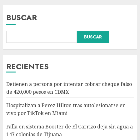
BUSCAR
Falla en sistema Booster de El
BUSCAR
Carrizo deja sin agua a 147
colonias de Tijuana
AGOSTO 6, 2026
3
RECIENTES
Sectores obrero y empresarial
Detienen a persona por intentar cobrar cheque falso
piden al IMSS nuevo hospital
de 420,000 pesos en CDMX
en Guanajuato
AGOSTO 6, 2026
Hospitalizan a Perez Hilton tras autolesionarse en
4
vivo por TikTok en Miami
Falla en sistema Booster de El Carrizo deja sin agua a
Ramírez Marín aspira a la
147 colonias de Tijuana
presidencia del Senado pero