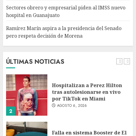
respeta decisión de Morena
Sectores obrero y empresarial piden al IMSS nuevo
AGOSTO 6, 2026
hospital en Guanajuato
5
Ramírez Marín aspira a la presidencia del Senado
pero respeta decisión de Morena
Detienen a persona por
intentar cobrar cheque falso
de 420,000 pesos en CDMX
AGOSTO 6, 2026
ÚLTIMAS NOTICIAS
1
Hospitalizan a Perez Hilton
tras autolesionarse en vivo
por TikTok en Miami
AGOSTO 6, 2026
2
Falla en sistema Booster de El