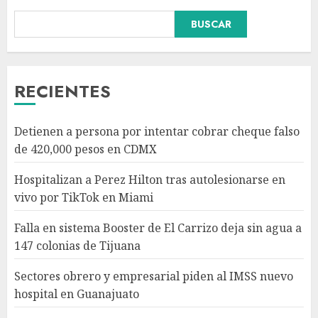
Falla en sistema Booster de El
BUSCAR
Carrizo deja sin agua a 147
colonias de Tijuana
AGOSTO 6, 2026
3
RECIENTES
Sectores obrero y empresarial
Detienen a persona por intentar cobrar cheque falso
piden al IMSS nuevo hospital
de 420,000 pesos en CDMX
en Guanajuato
AGOSTO 6, 2026
Hospitalizan a Perez Hilton tras autolesionarse en
4
vivo por TikTok en Miami
Falla en sistema Booster de El Carrizo deja sin agua a
Ramírez Marín aspira a la
147 colonias de Tijuana
presidencia del Senado pero
respeta decisión de Morena
Sectores obrero y empresarial piden al IMSS nuevo
AGOSTO 6, 2026
hospital en Guanajuato
5