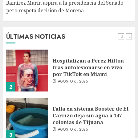
Ramírez Marín aspira a la presidencia del Senado
pero respeta decisión de Morena
Detienen a persona por
intentar cobrar cheque falso
de 420,000 pesos en CDMX
AGOSTO 6, 2026
ÚLTIMAS NOTICIAS
1
Hospitalizan a Perez Hilton
tras autolesionarse en vivo
por TikTok en Miami
AGOSTO 6, 2026
2
Falla en sistema Booster de El
Carrizo deja sin agua a 147
colonias de Tijuana
AGOSTO 6, 2026
3