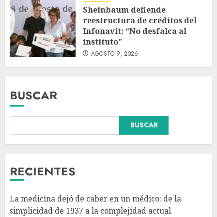
Sheinbaum defiende
reestructura de créditos del
Infonavit: “No desfalca al
instituto”
AGOSTO 9, 2026
BUSCAR
Fallece Jorge Messi, padre de
BUSCAR
Lionel, a los 68 años en Rosario
AGOSTO 9, 2026
3
RECIENTES
Sheinbaum defiende
La medicina dejó de caber en un médico: de la
reestructura de créditos del
simplicidad de 1937 a la complejidad actual
Infonavit: “No desfalca al