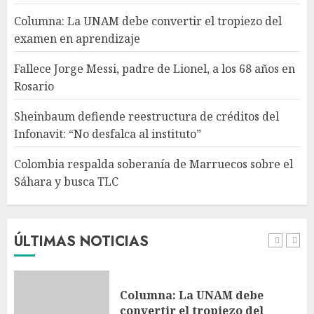
instituto”
Columna: La UNAM debe convertir el tropiezo del
AGOSTO 9, 2026
4
examen en aprendizaje
Fallece Jorge Messi, padre de Lionel, a los 68 años en
Colombia respalda soberanía
Rosario
de Marruecos sobre el Sáhara
y busca TLC
Sheinbaum defiende reestructura de créditos del
AGOSTO 9, 2026
Infonavit: “No desfalca al instituto”
5
Colombia respalda soberanía de Marruecos sobre el
Sáhara y busca TLC
La medicina dejó de caber en
un médico: de la simplicidad
de 1937 a la complejidad
actual
ÚLTIMAS NOTICIAS
AGOSTO 9, 2026
1
Columna: La UNAM debe
convertir el tropiezo del