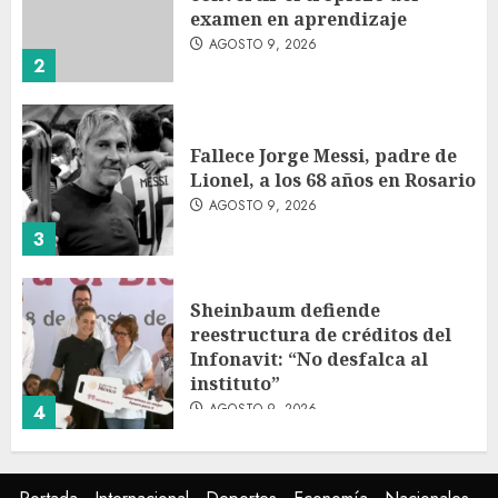
examen en aprendizaje
AGOSTO 9, 2026
2
Fallece Jorge Messi, padre de
Lionel, a los 68 años en Rosario
AGOSTO 9, 2026
3
Sheinbaum defiende
reestructura de créditos del
Infonavit: “No desfalca al
instituto”
AGOSTO 9, 2026
4
Colombia respalda soberanía