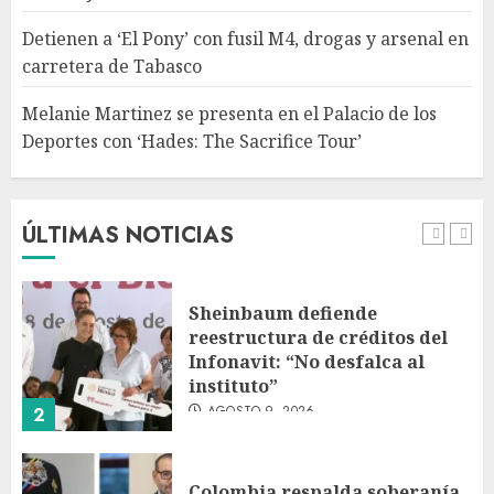
en el Palacio de los Deportes
con ‘Hades: The Sacrifice Tour’
Detienen a ‘El Pony’ con fusil M4, drogas y arsenal en
AGOSTO 9, 2026
carretera de Tabasco
5
Melanie Martinez se presenta en el Palacio de los
Deportes con ‘Hades: The Sacrifice Tour’
Fallece Jorge Messi, padre de
Lionel, a los 68 años en Rosario
AGOSTO 9, 2026
ÚLTIMAS NOTICIAS
1
Sheinbaum defiende
reestructura de créditos del
Infonavit: “No desfalca al
instituto”
AGOSTO 9, 2026
2
Colombia respalda soberanía