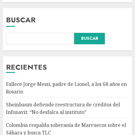
BUSCAR
Colombia respalda soberanía
BUSCAR
de Marruecos sobre el Sáhara
y busca TLC
AGOSTO 9, 2026
3
RECIENTES
Detienen a ‘El Pony’ con fusil
Fallece Jorge Messi, padre de Lionel, a los 68 años en
M4, drogas y arsenal en
Rosario
carretera de Tabasco
AGOSTO 9, 2026
Sheinbaum defiende reestructura de créditos del
4
Infonavit: “No desfalca al instituto”
Colombia respalda soberanía de Marruecos sobre el
Melanie Martinez se presenta
Sáhara y busca TLC