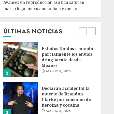
Avances en reproducción asistida saturan
marco legal mexicano, señala experto
EE. UU. reconoce apoyo
de Sheinbaum contra el
narco pero advierte que
persisten desafíos
ÚLTIMAS NOTICIAS
AGOSTO 8, 2026
1
Estados Unidos reanuda
parcialmente los envíos
de aguacate desde
México
AGOSTO 8, 2026
2
Declaran accidental la
muerte de Brandon
Clarke por consumo de
heroína y cocaína
AGOSTO 8, 2026
3