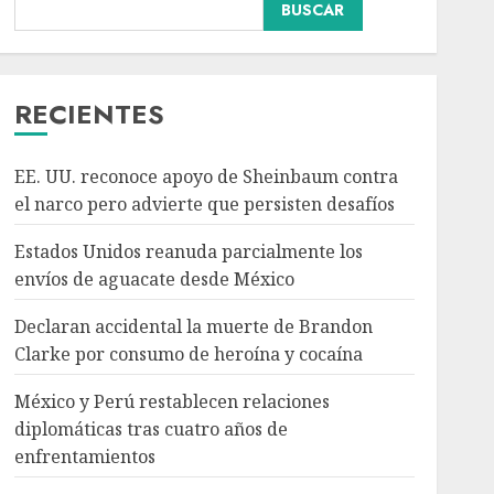
BUSCAR
Declaran accidental la
muerte de Brandon
Clarke por consumo de
heroína y cocaína
RECIENTES
AGOSTO 8, 2026
3
EE. UU. reconoce apoyo de Sheinbaum contra
México y Perú
el narco pero advierte que persisten desafíos
restablecen relaciones
diplomáticas tras cuatro
Estados Unidos reanuda parcialmente los
años de enfrentamientos
envíos de aguacate desde México
AGOSTO 8, 2026
4
Declaran accidental la muerte de Brandon
Clarke por consumo de heroína y cocaína
Avances en reproducción
asistida saturan marco
México y Perú restablecen relaciones
legal mexicano, señala
diplomáticas tras cuatro años de
experto
enfrentamientos
AGOSTO 8, 2026
5