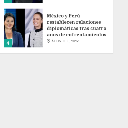
México y Perú
restablecen relaciones
diplomáticas tras cuatro
años de enfrentamientos
AGOSTO 8, 2026
4
Avances en reproducción
asistida saturan marco
legal mexicano, señala
experto
AGOSTO 8, 2026
5
EE. UU. reconoce apoyo
de Sheinbaum contra el
narco pero advierte que
persisten desafíos