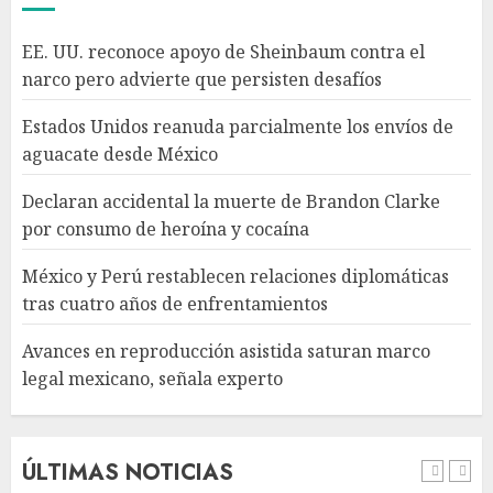
México y Perú restablecen
EE. UU. reconoce apoyo de Sheinbaum contra el
relaciones diplomáticas tras
narco pero advierte que persisten desafíos
cuatro años de
enfrentamientos
Estados Unidos reanuda parcialmente los envíos de
AGOSTO 8, 2026
4
aguacate desde México
Declaran accidental la muerte de Brandon Clarke
Avances en reproducción
por consumo de heroína y cocaína
asistida saturan marco legal
mexicano, señala experto
México y Perú restablecen relaciones diplomáticas
AGOSTO 8, 2026
tras cuatro años de enfrentamientos
5
Avances en reproducción asistida saturan marco
legal mexicano, señala experto
EE. UU. reconoce apoyo de
Sheinbaum contra el narco
pero advierte que persisten
desafíos
ÚLTIMAS NOTICIAS
AGOSTO 8, 2026
1