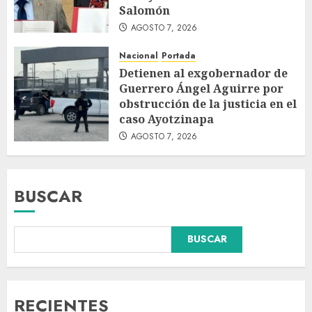
Salomón
AGOSTO 7, 2026
Nacional
Portada
Detienen al exgobernador de
Guerrero Ángel Aguirre por
obstrucción de la justicia en el
caso Ayotzinapa
AGOSTO 7, 2026
BUSCAR
Declaran accidental la muerte
BUSCAR
de Brandon Clarke por
consumo de heroína y cocaína
AGOSTO 8, 2026
3
RECIENTES