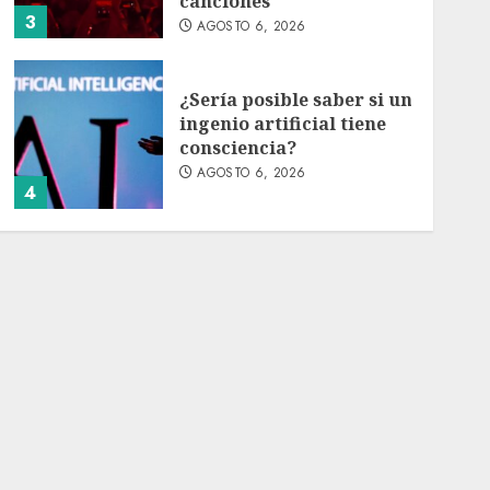
canciones
3
AGOSTO 6, 2026
¿Sería posible saber si un
ingenio artificial tiene
consciencia?
AGOSTO 6, 2026
4
Sheinbaum confirma que
el papa León XIV no
visitará México en su
gira por América Latina
AGOSTO 6, 2026
5
Bacterias en el semen
también condicionan el
éxito del embarazo:
estudio cambia el foco al