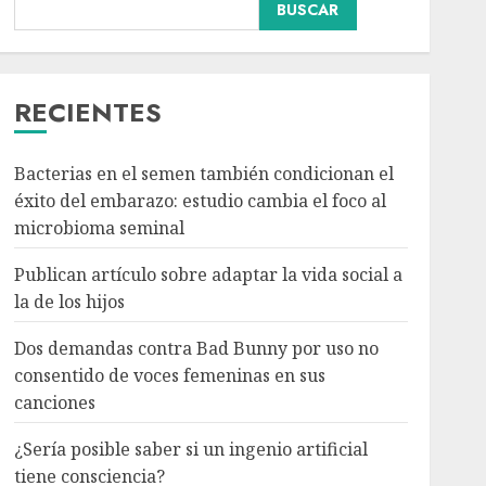
BUSCAR
Dos demandas contra
Bad Bunny por uso no
consentido de voces
femeninas en sus
RECIENTES
canciones
3
AGOSTO 6, 2026
Bacterias en el semen también condicionan el
éxito del embarazo: estudio cambia el foco al
¿Sería posible saber si un
microbioma seminal
ingenio artificial tiene
consciencia?
Publican artículo sobre adaptar la vida social a
AGOSTO 6, 2026
la de los hijos
4
Dos demandas contra Bad Bunny por uso no
consentido de voces femeninas en sus
Sheinbaum confirma que
canciones
el papa León XIV no
visitará México en su
¿Sería posible saber si un ingenio artificial
gira por América Latina
tiene consciencia?
AGOSTO 6, 2026