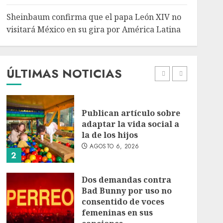
5
Sheinbaum confirma que el papa León XIV no
Bacterias en el semen
visitará México en su gira por América Latina
también condicionan el
éxito del embarazo:
estudio cambia el foco al
microbioma seminal
ÚLTIMAS NOTICIAS
1
AGOSTO 6, 2026
Publican artículo sobre
adaptar la vida social a
la de los hijos
AGOSTO 6, 2026
2
Dos demandas contra
Bad Bunny por uso no
consentido de voces
femeninas en sus