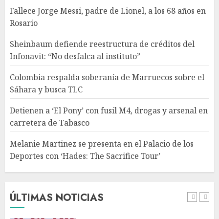
Detienen a ‘El Pony’ con fusil
Fallece Jorge Messi, padre de Lionel, a los 68 años en
M4, drogas y arsenal en
Rosario
carretera de Tabasco
AGOSTO 9, 2026
Sheinbaum defiende reestructura de créditos del
4
Infonavit: “No desfalca al instituto”
Colombia respalda soberanía de Marruecos sobre el
Melanie Martinez se presenta
Sáhara y busca TLC
en el Palacio de los Deportes
con ‘Hades: The Sacrifice Tour’
Detienen a ‘El Pony’ con fusil M4, drogas y arsenal en
AGOSTO 9, 2026
carretera de Tabasco
5
Melanie Martinez se presenta en el Palacio de los
Deportes con ‘Hades: The Sacrifice Tour’
Fallece Jorge Messi, padre de
Lionel, a los 68 años en Rosario
AGOSTO 9, 2026
ÚLTIMAS NOTICIAS
1