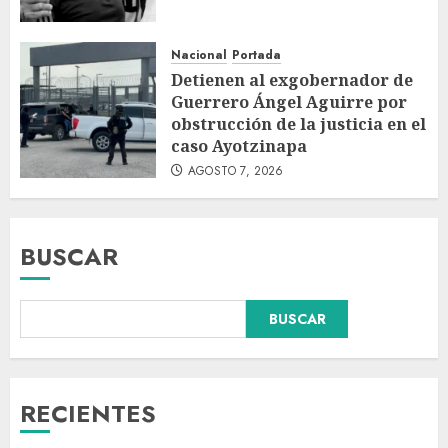
Nacional
Portada
Detienen al exgobernador de
Guerrero Ángel Aguirre por
obstrucción de la justicia en el
caso Ayotzinapa
AGOSTO 7, 2026
BUSCAR
Colombia respalda soberanía
BUSCAR
de Marruecos sobre el Sáhara
y busca TLC
AGOSTO 9, 2026
3
RECIENTES