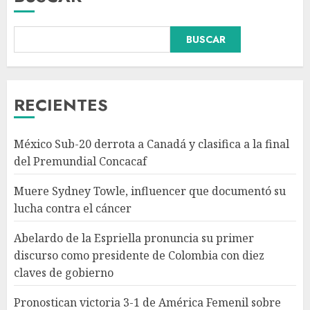
BUSCAR
Abelardo de la Espriella
pronuncia su primer discurso
como presidente de Colombia
con diez claves de gobierno
RECIENTES
AGOSTO 8, 2026
3
México Sub-20 derrota a Canadá y clasifica a la final
Pronostican victoria 3-1 de
del Premundial Concacaf
América Femenil sobre Cruz
Azul en Jornada 2
Muere Sydney Towle, influencer que documentó su
AGOSTO 8, 2026
lucha contra el cáncer
4
Abelardo de la Espriella pronuncia su primer
discurso como presidente de Colombia con diez
Persisten dudas y retos en la
claves de gobierno
implementación de la Nueva
Escuela Mexicana
Pronostican victoria 3-1 de América Femenil sobre
AGOSTO 8, 2026