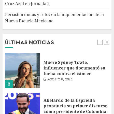
Cruz Azul en Jornada 2
5
Persisten dudas y retos en la implementación de la
Nueva Escuela Mexicana
México Sub-20 derrota a
Canadá y clasifica a la final del
Premundial Concacaf
AGOSTO 8, 2026
ÚLTIMAS NOTICIAS
1
Muere Sydney Towle,
influencer que documentó su
lucha contra el cáncer
AGOSTO 8, 2026
2
Abelardo de la Espriella
pronuncia su primer discurso
como presidente de Colombia