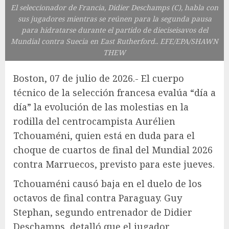
El seleccionador de Francia, Didier Deschamps (C), habla con
sus jugadores mientras se reúnen para la segunda pausa
para hidratarse durante el partido de dieciseisavos del
Mundial contra Suecia en East Rutherford.. EFE/EPA/SHAWN
THEW
Boston, 07 de julio de 2026.- El cuerpo
técnico de la selección francesa evalúa “día a
día” la evolución de las molestias en la
rodilla del centrocampista Aurélien
Tchouaméni, quien está en duda para el
choque de cuartos de final del Mundial 2026
contra Marruecos, previsto para este jueves.
Tchouaméni causó baja en el duelo de los
octavos de final contra Paraguay. Guy
Stephan, segundo entrenador de Didier
Deschamps, detalló que el jugador