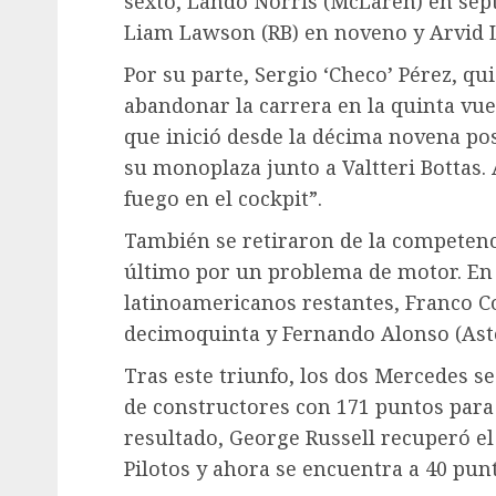
sexto, Lando Norris (McLaren) en sépt
Liam Lawson (RB) en noveno y Arvid L
Por su parte, Sergio ‘Checo’ Pérez, qu
abandonar la carrera en la quinta vue
que inició desde la décima novena pos
su monoplaza junto a Valtteri Bottas. 
fuego en el cockpit”.
También se retiraron de la competenci
último por un problema de motor. En 
latinoamericanos restantes, Franco Co
decimoquinta y Fernando Alonso (Ast
Tras este triunfo, los dos Mercedes se
de constructores con 171 puntos para 
resultado, George Russell recuperó e
Pilotos y ahora se encuentra a 40 pu