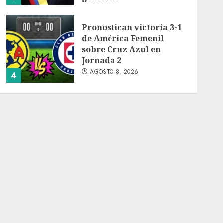
AGOSTO 8, 2026
Pronostican victoria 3-1
de América Femenil
sobre Cruz Azul en
Jornada 2
AGOSTO 8, 2026
4
Persisten dudas y retos
en la implementación de
la Nueva Escuela
Mexicana
AGOSTO 8, 2026
5
México Sub-20 derrota a
Canadá y clasifica a la
final del Premundial
Concacaf