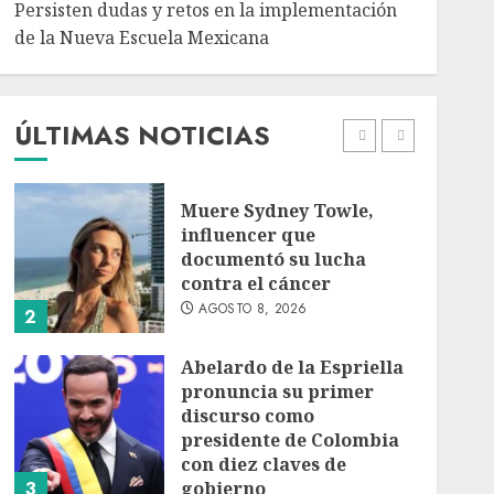
Persisten dudas y retos en la implementación
de la Nueva Escuela Mexicana
México Sub-20 derrota a
Canadá y clasifica a la
final del Premundial
Concacaf
ÚLTIMAS NOTICIAS
AGOSTO 8, 2026
1
Muere Sydney Towle,
influencer que
documentó su lucha
contra el cáncer
AGOSTO 8, 2026
2
Abelardo de la Espriella
pronuncia su primer
discurso como
presidente de Colombia
con diez claves de
3
gobierno