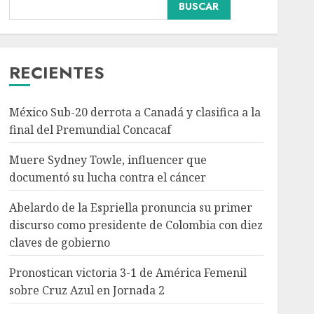
Abelardo de la Espriella
BUSCAR
pronuncia su primer
discurso como
presidente de Colombia
con diez claves de
RECIENTES
3
gobierno
AGOSTO 8, 2026
México Sub-20 derrota a Canadá y clasifica a la
Pronostican victoria 3-1
final del Premundial Concacaf
de América Femenil
sobre Cruz Azul en
Muere Sydney Towle, influencer que
Jornada 2
documentó su lucha contra el cáncer
AGOSTO 8, 2026
4
Abelardo de la Espriella pronuncia su primer
discurso como presidente de Colombia con diez
Persisten dudas y retos
claves de gobierno
en la implementación de
la Nueva Escuela
Pronostican victoria 3-1 de América Femenil
Mexicana
sobre Cruz Azul en Jornada 2
AGOSTO 8, 2026
5