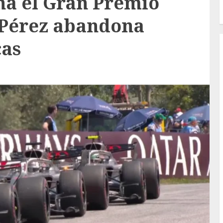
na el Gran Premio
 Pérez abandona
cas