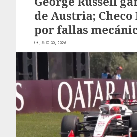
George Russell ga
de Austria; Checo
por fallas mecáni
JUNIO 30, 2026