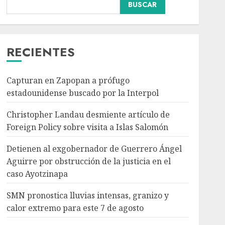
Nacional
Portada
BUSCAR
Detienen al
exgobernador de
Guerrero Ángel Aguirre
por obstrucción de la
RECIENTES
3
justicia en el caso
Ayotzinapa
Capturan en Zapopan a prófugo
Nacional
AGOSTO 7, 2026
SMN pronostica lluvias
estadounidense buscado por la Interpol
intensas, granizo y calor
Christopher Landau desmiente artículo de
extremo para este 7 de
agosto
Foreign Policy sobre visita a Islas Salomón
4
AGOSTO 7, 2026
Detienen al exgobernador de Guerrero Ángel
Aguirre por obstrucción de la justicia en el
Charlotte FC vs Atlas:
caso Ayotzinapa
Fecha, horario y canal
para ver el partido de la
SMN pronostica lluvias intensas, granizo y
Leagues Cup 2026
calor extremo para este 7 de agosto
AGOSTO 7, 2026
5