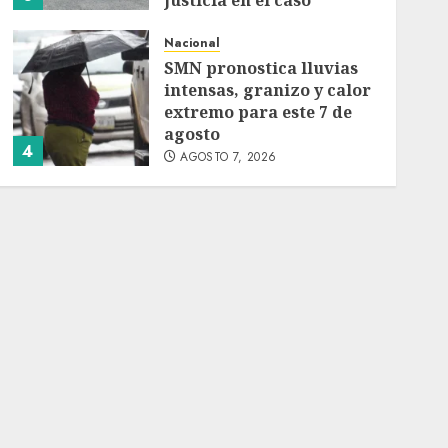
justicia en el caso
Ayotzinapa
Nacional
AGOSTO 7, 2026
SMN pronostica lluvias
intensas, granizo y calor
extremo para este 7 de
agosto
4
AGOSTO 7, 2026
Charlotte FC vs Atlas:
Fecha, horario y canal
para ver el partido de la
Leagues Cup 2026
AGOSTO 7, 2026
5
Nacional
Capturan en Zapopan a
prófugo estadounidense
buscado por la Interpol