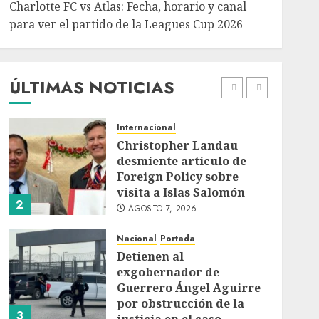
Charlotte FC vs Atlas: Fecha, horario y canal
para ver el partido de la Leagues Cup 2026
Nacional
Capturan en Zapopan a
prófugo estadounidense
buscado por la Interpol
ÚLTIMAS NOTICIAS
AGOSTO 7, 2026
1
Internacional
Christopher Landau
desmiente artículo de
Foreign Policy sobre
visita a Islas Salomón
2
AGOSTO 7, 2026
Nacional
Portada
Detienen al
exgobernador de
Guerrero Ángel Aguirre
por obstrucción de la
3