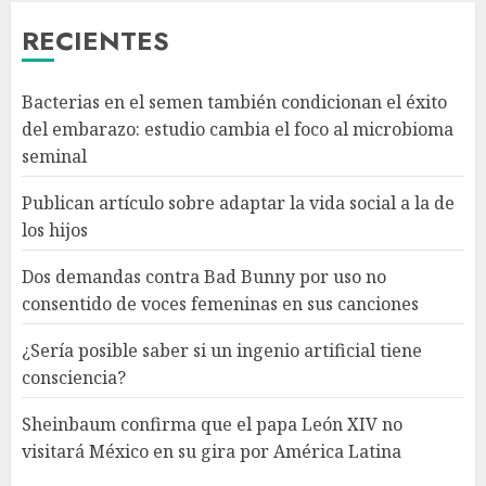
canciones
RECIENTES
AGOSTO 6, 2026
3
Bacterias en el semen también condicionan el éxito
¿Sería posible saber si un
del embarazo: estudio cambia el foco al microbioma
ingenio artificial tiene
seminal
consciencia?
AGOSTO 6, 2026
Publican artículo sobre adaptar la vida social a la de
4
los hijos
Dos demandas contra Bad Bunny por uso no
Sheinbaum confirma que el
consentido de voces femeninas en sus canciones
papa León XIV no visitará
México en su gira por América
¿Sería posible saber si un ingenio artificial tiene
Latina
consciencia?
AGOSTO 6, 2026
5
Sheinbaum confirma que el papa León XIV no
visitará México en su gira por América Latina
Bacterias en el semen también
condicionan el éxito del