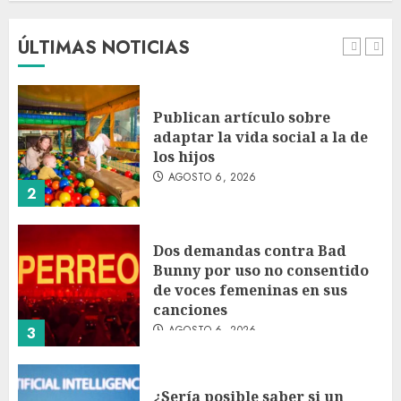
embarazo: estudio cambia el
foco al microbioma seminal
ÚLTIMAS NOTICIAS
AGOSTO 6, 2026
1
Publican artículo sobre
adaptar la vida social a la de
los hijos
AGOSTO 6, 2026
2
Dos demandas contra Bad
Bunny por uso no consentido
de voces femeninas en sus
canciones
AGOSTO 6, 2026
3
¿Sería posible saber si un