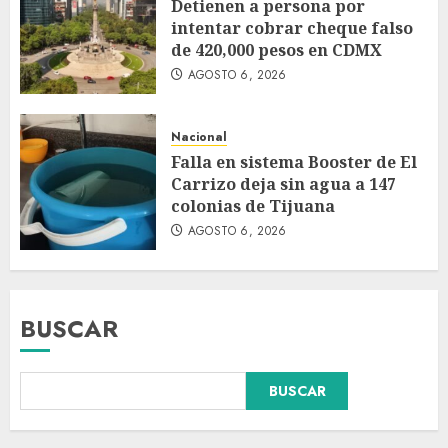
Detienen a persona por
intentar cobrar cheque falso
de 420,000 pesos en CDMX
AGOSTO 6, 2026
Nacional
Falla en sistema Booster de El
Carrizo deja sin agua a 147
colonias de Tijuana
AGOSTO 6, 2026
BUSCAR
BUSCAR
Dos demandas contra Bad
Bunny por uso no consentido
de voces femeninas en sus