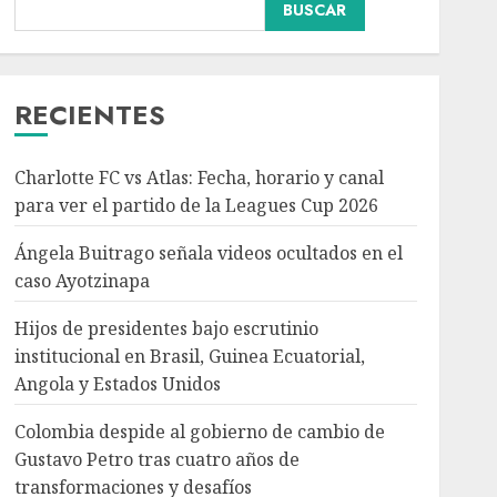
BUSCAR
Hijos de presidentes bajo
escrutinio institucional
en Brasil, Guinea
Ecuatorial, Angola y
RECIENTES
Estados Unidos
3
AGOSTO 7, 2026
Charlotte FC vs Atlas: Fecha, horario y canal
Colombia despide al
para ver el partido de la Leagues Cup 2026
gobierno de cambio de
Gustavo Petro tras
Ángela Buitrago señala videos ocultados en el
cuatro años de
caso Ayotzinapa
transformaciones y
4
desafíos
Hijos de presidentes bajo escrutinio
AGOSTO 7, 2026
institucional en Brasil, Guinea Ecuatorial,
Angola y Estados Unidos
Investiga Ssa brote de
salmonelosis vinculado a
Colombia despide al gobierno de cambio de
chiles jalapeños de
Gustavo Petro tras cuatro años de
Nuevo León y Sinaloa
transformaciones y desafíos
AGOSTO 7, 2026