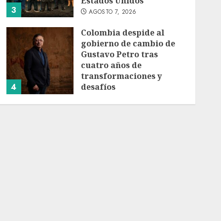
Estados Unidos
3
AGOSTO 7, 2026
Colombia despide al
gobierno de cambio de
Gustavo Petro tras
cuatro años de
transformaciones y
4
desafíos
AGOSTO 7, 2026
Investiga Ssa brote de
salmonelosis vinculado a
chiles jalapeños de
Nuevo León y Sinaloa
AGOSTO 7, 2026
5
Charlotte FC vs Atlas:
Fecha, horario y canal
para ver el partido de la