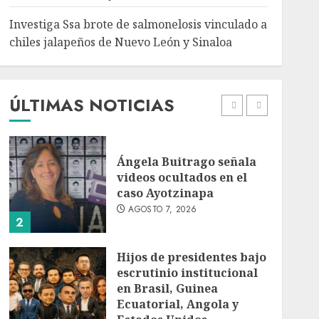
5
Investiga Ssa brote de salmonelosis vinculado a
chiles jalapeños de Nuevo León y Sinaloa
Charlotte FC vs Atlas:
Fecha, horario y canal
para ver el partido de la
Leagues Cup 2026
ÚLTIMAS NOTICIAS
AGOSTO 7, 2026
1
Ángela Buitrago señala
videos ocultados en el
caso Ayotzinapa
AGOSTO 7, 2026
2
Hijos de presidentes bajo
escrutinio institucional
en Brasil, Guinea
Ecuatorial, Angola y