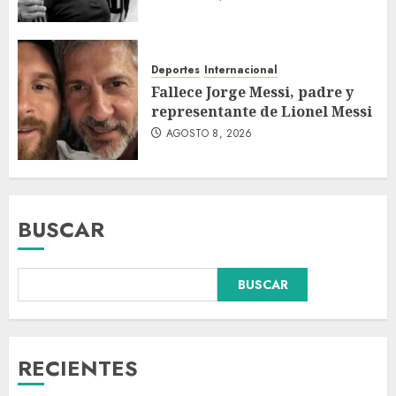
Deportes
Internacional
Fallece Jorge Messi, padre y
representante de Lionel Messi
AGOSTO 8, 2026
BUSCAR
Colombia respalda soberanía
BUSCAR
de Marruecos sobre el Sáhara
y busca TLC
AGOSTO 9, 2026
3
RECIENTES