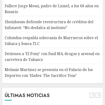
Detienen a ‘El Pony’ con fusil
Fallece Jorge Messi, padre de Lionel, a los 68 años en
M4, drogas y arsenal en
Rosario
carretera de Tabasco
AGOSTO 9, 2026
Sheinbaum defiende reestructura de créditos del
4
Infonavit: “No desfalca al instituto”
Colombia respalda soberanía de Marruecos sobre el
Melanie Martinez se presenta
Sáhara y busca TLC
en el Palacio de los Deportes
con ‘Hades: The Sacrifice Tour’
Detienen a ‘El Pony’ con fusil M4, drogas y arsenal en
AGOSTO 9, 2026
carretera de Tabasco
5
Melanie Martinez se presenta en el Palacio de los
Deportes con ‘Hades: The Sacrifice Tour’
Fallece Jorge Messi, padre de
Lionel, a los 68 años en Rosario
AGOSTO 9, 2026
ÚLTIMAS NOTICIAS
1