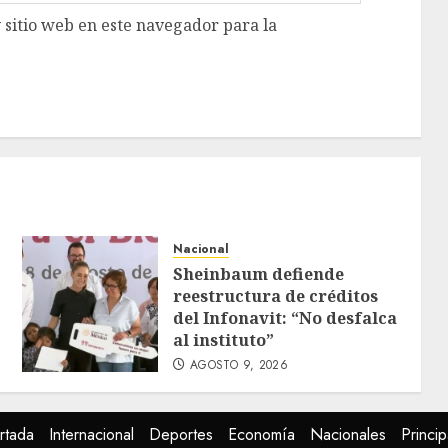
 sitio web en este navegador para la
Nacional
Sheinbaum defiende
reestructura de créditos
del Infonavit: “No desfalca
al instituto”
AGOSTO 9, 2026
rtada
Internacional
Deportes
Economía
Nacionales
Princip