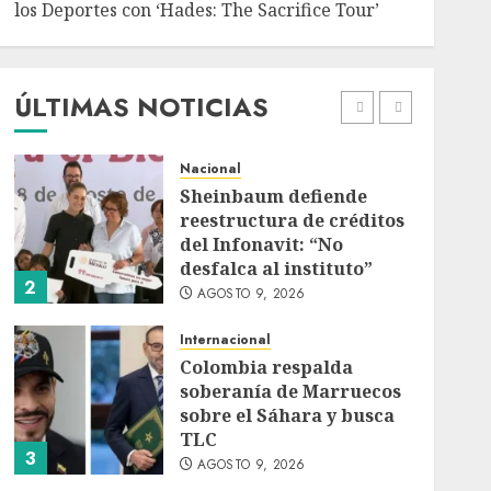
los Deportes con ‘Hades: The Sacrifice Tour’
Deportes
Internacional
Portada
Fallece Jorge Messi,
padre de Lionel, a los 68
años en Rosario
ÚLTIMAS NOTICIAS
AGOSTO 9, 2026
1
Nacional
Sheinbaum defiende
reestructura de créditos
del Infonavit: “No
desfalca al instituto”
2
AGOSTO 9, 2026
Internacional
Colombia respalda
soberanía de Marruecos
sobre el Sáhara y busca
TLC
3
AGOSTO 9, 2026