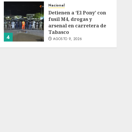
Nacional
Detienen a ‘El Pony’ con
fusil M4, drogas y
arsenal en carretera de
Tabasco
4
AGOSTO 9, 2026
Melanie Martinez se
presenta en el Palacio de
los Deportes con ‘Hades:
The Sacrifice Tour’
AGOSTO 9, 2026
5
Deportes
Internacional
Portada
Fallece Jorge Messi,
padre de Lionel, a los 68
años en Rosario
AGOSTO 9, 2026
1