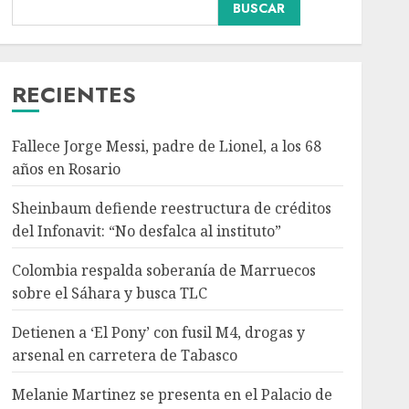
Colombia respalda
BUSCAR
soberanía de Marruecos
sobre el Sáhara y busca
TLC
3
AGOSTO 9, 2026
RECIENTES
Nacional
Detienen a ‘El Pony’ con
Fallece Jorge Messi, padre de Lionel, a los 68
fusil M4, drogas y
años en Rosario
arsenal en carretera de
Tabasco
Sheinbaum defiende reestructura de créditos
4
AGOSTO 9, 2026
del Infonavit: “No desfalca al instituto”
Colombia respalda soberanía de Marruecos
Melanie Martinez se
sobre el Sáhara y busca TLC
presenta en el Palacio de
los Deportes con ‘Hades:
Detienen a ‘El Pony’ con fusil M4, drogas y
The Sacrifice Tour’
arsenal en carretera de Tabasco
AGOSTO 9, 2026
5
Melanie Martinez se presenta en el Palacio de