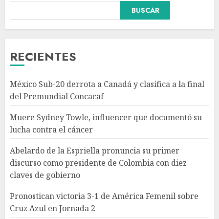
BUSCAR
Abelardo de la Espriella
pronuncia su primer discurso
como presidente de Colombia
con diez claves de gobierno
RECIENTES
AGOSTO 8, 2026
3
México Sub-20 derrota a Canadá y clasifica a la final
Pronostican victoria 3-1 de
del Premundial Concacaf
América Femenil sobre Cruz
Azul en Jornada 2
Muere Sydney Towle, influencer que documentó su
AGOSTO 8, 2026
lucha contra el cáncer
4
Abelardo de la Espriella pronuncia su primer
discurso como presidente de Colombia con diez
Persisten dudas y retos en la
claves de gobierno
implementación de la Nueva
Escuela Mexicana
Pronostican victoria 3-1 de América Femenil sobre
AGOSTO 8, 2026
Cruz Azul en Jornada 2
5