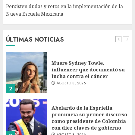
Persisten dudas y retos en la implementación de la
Nueva Escuela Mexicana
México Sub-20 derrota a
Canadá y clasifica a la final del
Premundial Concacaf
AGOSTO 8, 2026
ÚLTIMAS NOTICIAS
1
Muere Sydney Towle,
influencer que documentó su
lucha contra el cáncer
AGOSTO 8, 2026
2
Abelardo de la Espriella
pronuncia su primer discurso
como presidente de Colombia
con diez claves de gobierno
AGOSTO 8, 2026