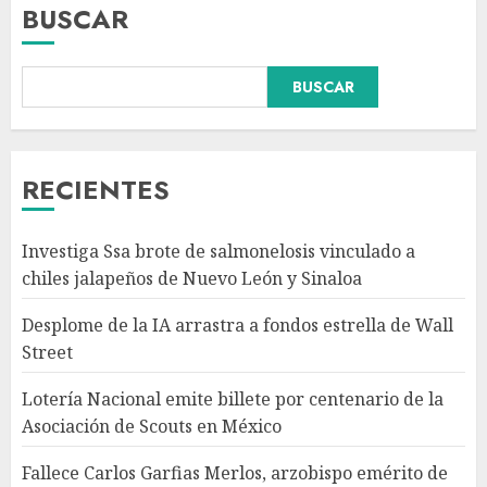
BUSCAR
Lotería Nacional emite billete
BUSCAR
por centenario de la
Asociación de Scouts en
México
AGOSTO 7, 2026
3
RECIENTES
Fallece Carlos Garfias Merlos,
Investiga Ssa brote de salmonelosis vinculado a
arzobispo emérito de Morelia,
chiles jalapeños de Nuevo León y Sinaloa
en su natal Tuxpan
AGOSTO 7, 2026
Desplome de la IA arrastra a fondos estrella de Wall
4
Street
Lotería Nacional emite billete por centenario de la
Estudio en Science: el cerebro
Asociación de Scouts en México
humano evolucionó gracias al
azúcar de la fruta
Fallece Carlos Garfias Merlos, arzobispo emérito de
AGOSTO 7, 2026