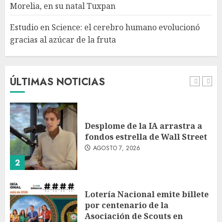
Morelia, en su natal Tuxpan
5
Estudio en Science: el cerebro humano evolucionó
gracias al azúcar de la fruta
Investiga Ssa brote de
salmonelosis vinculado a
chiles jalapeños de Nuevo
León y Sinaloa
ÚLTIMAS NOTICIAS
AGOSTO 7, 2026
1
Desplome de la IA arrastra a
fondos estrella de Wall Street
AGOSTO 7, 2026
2
Lotería Nacional emite billete
por centenario de la
Asociación de Scouts en