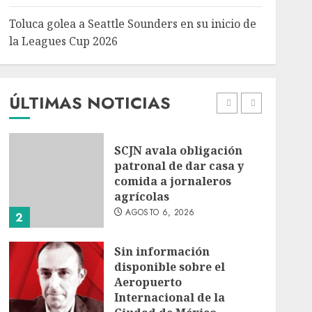
5
Toluca golea a Seattle Sounders en su inicio de
Turista muere ahogado
la Leagues Cup 2026
en alberca de hotel en
Acapulco; familiares
piden ayuda ante falta de
personal capacitado
ÚLTIMAS NOTICIAS
1
AGOSTO 6, 2026
SCJN avala obligación
patronal de dar casa y
comida a jornaleros
agrícolas
AGOSTO 6, 2026
2
Sin información
disponible sobre el
Aeropuerto
Internacional de la