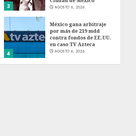
Ciudad de México
3
AGOSTO 6, 2026
México gana arbitraje
por más de 219 mdd
contra fondos de EE.UU.
en caso TV Azteca
AGOSTO 6, 2026
4
Toluca golea a Seattle
Sounders en su inicio de
la Leagues Cup 2026
AGOSTO 6, 2026
5
Turista muere ahogado
en alberca de hotel en
Acapulco; familiares
piden ayuda ante falta de