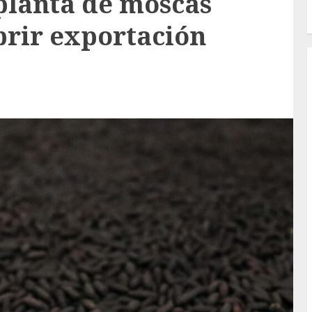
 planta de moscas
brir exportación
.