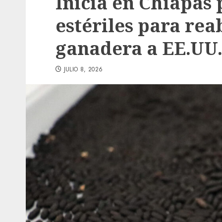
Inicia en Chiapas
estériles para rea
ganadera a EE.UU
JULIO 8, 2026