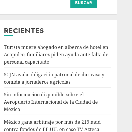
BUSCAR
Sin información
disponible sobre el
Aeropuerto
Internacional de la
RECIENTES
Ciudad de México
3
AGOSTO 6, 2026
Turista muere ahogado en alberca de hotel en
Acapulco; familiares piden ayuda ante falta de
México gana arbitraje
personal capacitado
por más de 219 mdd
contra fondos de EE.UU.
SCJN avala obligación patronal de dar casa y
en caso TV Azteca
comida a jornaleros agrícolas
AGOSTO 6, 2026
4
Sin información disponible sobre el
Aeropuerto Internacional de la Ciudad de
Toluca golea a Seattle
México
Sounders en su inicio de
la Leagues Cup 2026
México gana arbitraje por más de 219 mdd
AGOSTO 6, 2026
contra fondos de EE.UU. en caso TV Azteca