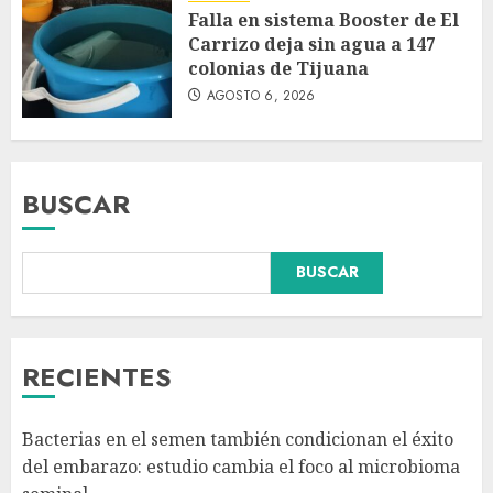
Falla en sistema Booster de El
Carrizo deja sin agua a 147
colonias de Tijuana
AGOSTO 6, 2026
BUSCAR
BUSCAR
Dos demandas contra Bad
Bunny por uso no consentido
de voces femeninas en sus
canciones
RECIENTES
AGOSTO 6, 2026
3
Bacterias en el semen también condicionan el éxito
¿Sería posible saber si un
del embarazo: estudio cambia el foco al microbioma
ingenio artificial tiene