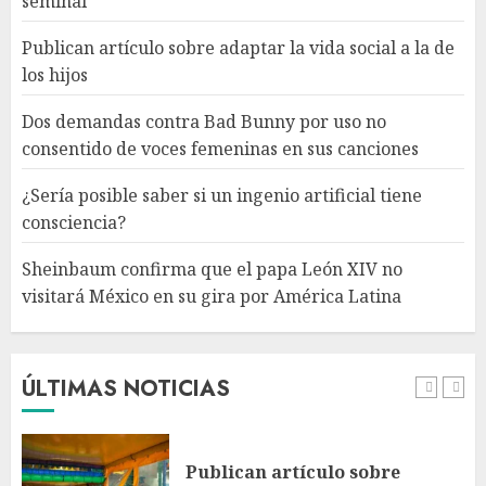
seminal
consciencia?
AGOSTO 6, 2026
Publican artículo sobre adaptar la vida social a la de
4
los hijos
Dos demandas contra Bad Bunny por uso no
Sheinbaum confirma que el
consentido de voces femeninas en sus canciones
papa León XIV no visitará
México en su gira por América
¿Sería posible saber si un ingenio artificial tiene
Latina
consciencia?
AGOSTO 6, 2026
5
Sheinbaum confirma que el papa León XIV no
visitará México en su gira por América Latina
Bacterias en el semen también
condicionan el éxito del
embarazo: estudio cambia el
foco al microbioma seminal
ÚLTIMAS NOTICIAS
AGOSTO 6, 2026
1
Publican artículo sobre