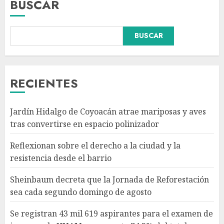
BUSCAR
Sheinbaum decreta que la
BUSCAR
Jornada de Reforestación sea
cada segundo domingo de
agosto
AGOSTO 10, 2026
3
RECIENTES
Se registran 43 mil 619
Jardín Hidalgo de Coyoacán atrae mariposas y aves
aspirantes para el examen de
tras convertirse en espacio polinizador
ingreso a la UNAM; representa
74.3% del total
Reflexionan sobre el derecho a la ciudad y la
AGOSTO 10, 2026
4
resistencia desde el barrio
Sheinbaum decreta que la Jornada de Reforestación
Participa directora de Lotería
sea cada segundo domingo de agosto
Nacional en arranque de
Jornada Nacional de
Se registran 43 mil 619 aspirantes para el examen de
Reforestación en Durango