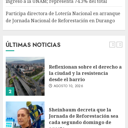
ingreso a la UNAM; representa 74.3% del total
AGOSTO 10, 2026
5
Participa directora de Lotería Nacional en arranque
de Jornada Nacional de Reforestación en Durango
Jardín Hidalgo de Coyoacán
atrae mariposas y aves tras
convertirse en espacio
polinizador
ÚLTIMAS NOTICIAS
AGOSTO 10, 2026
1
Reflexionan sobre el derecho a
la ciudad y la resistencia
desde el barrio
AGOSTO 10, 2026
2
Sheinbaum decreta que la
Jornada de Reforestación sea
cada segundo domingo de