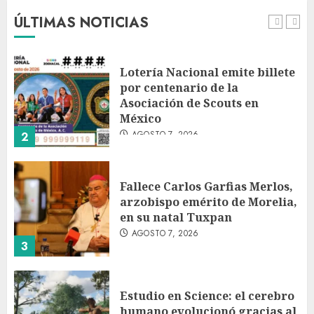
AGOSTO 7, 2026
ÚLTIMAS NOTICIAS
1
Lotería Nacional emite billete
por centenario de la
Asociación de Scouts en
México
AGOSTO 7, 2026
2
Fallece Carlos Garfias Merlos,
arzobispo emérito de Morelia,
en su natal Tuxpan
AGOSTO 7, 2026
3
Estudio en Science: el cerebro
humano evolucionó gracias al