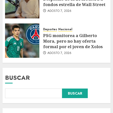
fondos estrella de Wall Street
AGOSTO 7, 2026
Deportes
Nacional
PSG monitorea a Gilberto
Mora, pero no hay oferta
formal por el joven de Xolos
AGOSTO 7, 2026
BUSCAR
BUSCAR
Fallece Carlos Garfias Merlos,
arzobispo emérito de Morelia,
en su natal Tuxpan