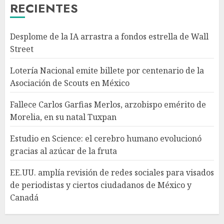
AGOSTO 7, 2026
RECIENTES
3
Desplome de la IA arrastra a fondos estrella de Wall
Estudio en Science: el cerebro
Street
humano evolucionó gracias al
azúcar de la fruta
Lotería Nacional emite billete por centenario de la
AGOSTO 7, 2026
Asociación de Scouts en México
4
Fallece Carlos Garfias Merlos, arzobispo emérito de
Morelia, en su natal Tuxpan
EE.UU. amplía revisión de
redes sociales para visados de
Estudio en Science: el cerebro humano evolucionó
periodistas y ciertos
gracias al azúcar de la fruta
ciudadanos de México y
Canadá
5
EE.UU. amplía revisión de redes sociales para visados
AGOSTO 7, 2026
de periodistas y ciertos ciudadanos de México y
Canadá
Desplome de la IA arrastra a
fondos estrella de Wall Street