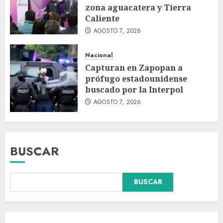
zona aguacatera y Tierra
Caliente
AGOSTO 7, 2026
Nacional
Capturan en Zapopan a
prófugo estadounidense
buscado por la Interpol
AGOSTO 7, 2026
BUSCAR
BUSCAR
Abelardo de la Espriella
pronuncia su primer discurso
como presidente de Colombia
con diez claves de gobierno