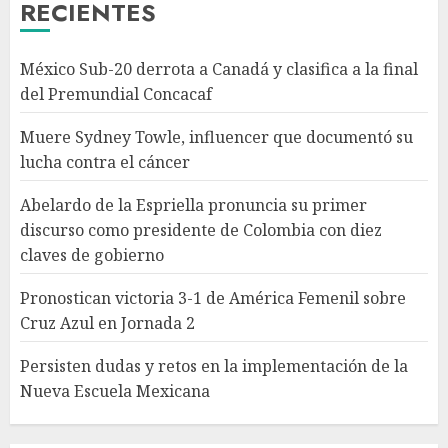
RECIENTES
AGOSTO 8, 2026
3
México Sub-20 derrota a Canadá y clasifica a la final
Pronostican victoria 3-1 de
del Premundial Concacaf
América Femenil sobre Cruz
Azul en Jornada 2
Muere Sydney Towle, influencer que documentó su
AGOSTO 8, 2026
lucha contra el cáncer
4
Abelardo de la Espriella pronuncia su primer
discurso como presidente de Colombia con diez
Persisten dudas y retos en la
claves de gobierno
implementación de la Nueva
Escuela Mexicana
Pronostican victoria 3-1 de América Femenil sobre
AGOSTO 8, 2026
Cruz Azul en Jornada 2
5
Persisten dudas y retos en la implementación de la
Nueva Escuela Mexicana
México Sub-20 derrota a
Canadá y clasifica a la final del
Premundial Concacaf