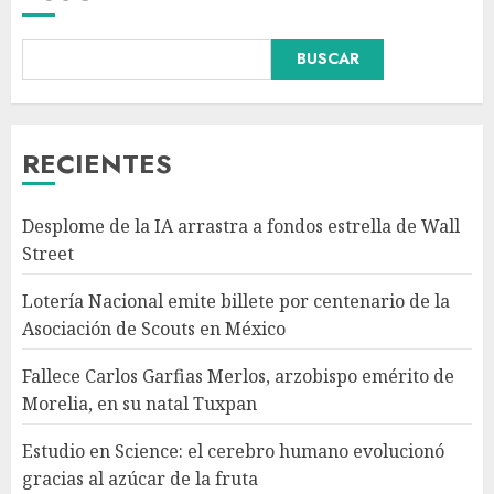
BUSCAR
Fallece Carlos Garfias Merlos,
arzobispo emérito de Morelia,
en su natal Tuxpan
AGOSTO 7, 2026
RECIENTES
3
Desplome de la IA arrastra a fondos estrella de Wall
Estudio en Science: el cerebro
Street
humano evolucionó gracias al
azúcar de la fruta
Lotería Nacional emite billete por centenario de la
AGOSTO 7, 2026
Asociación de Scouts en México
4
Fallece Carlos Garfias Merlos, arzobispo emérito de
Morelia, en su natal Tuxpan
EE.UU. amplía revisión de
redes sociales para visados de
Estudio en Science: el cerebro humano evolucionó
periodistas y ciertos
gracias al azúcar de la fruta
ciudadanos de México y