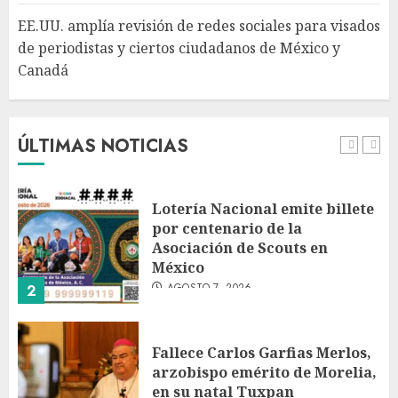
Canadá
5
EE.UU. amplía revisión de redes sociales para visados
AGOSTO 7, 2026
de periodistas y ciertos ciudadanos de México y
Canadá
Desplome de la IA arrastra a
fondos estrella de Wall Street
AGOSTO 7, 2026
ÚLTIMAS NOTICIAS
1
Lotería Nacional emite billete
por centenario de la
Asociación de Scouts en
México
AGOSTO 7, 2026
2
Fallece Carlos Garfias Merlos,
arzobispo emérito de Morelia,
en su natal Tuxpan