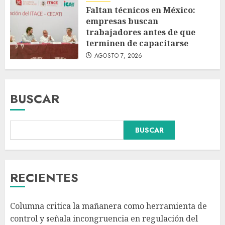
Faltan técnicos en México:
empresas buscan
trabajadores antes de que
terminen de capacitarse
AGOSTO 7, 2026
BUSCAR
BUSCAR
Fallece Jorge Messi, padre y
representante de Lionel Messi
RECIENTES
AGOSTO 8, 2026
3
Columna critica la mañanera como herramienta de
control y señala incongruencia en regulación del
CDMX lanza primer padrón de