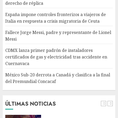
derecho de réplica
instaladores certificados de
gas y electricidad tras
España impone controles fronterizos a viajeros de
accidente en Cuernavaca
Italia en respuesta a crisis migratoria de Ceuta
AGOSTO 8, 2026
4
Fallece Jorge Messi, padre y representante de Lionel
Messi
México Sub-20 derrota a
Canadá y clasifica a la final del
CDMX lanza primer padrón de instaladores
Premundial Concacaf
certificados de gas y electricidad tras accidente en
AGOSTO 8, 2026
Cuernavaca
5
México Sub-20 derrota a Canadá y clasifica a la final
del Premundial Concacaf
Columna critica la mañanera
como herramienta de control
y señala incongruencia en
regulación del derecho de
ÚLTIMAS NOTICIAS
réplica
1
AGOSTO 8, 2026