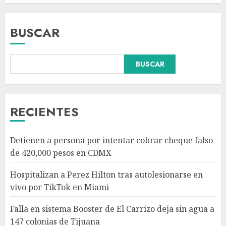
BUSCAR
Falla en sistema Booster de El
BUSCAR
Carrizo deja sin agua a 147
colonias de Tijuana
AGOSTO 6, 2026
3
RECIENTES
Sectores obrero y empresarial
Detienen a persona por intentar cobrar cheque falso
piden al IMSS nuevo hospital
de 420,000 pesos en CDMX
en Guanajuato
AGOSTO 6, 2026
Hospitalizan a Perez Hilton tras autolesionarse en
4
vivo por TikTok en Miami
Falla en sistema Booster de El Carrizo deja sin agua a
Ramírez Marín aspira a la
147 colonias de Tijuana
presidencia del Senado pero