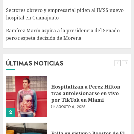
respeta decisión de Morena
Sectores obrero y empresarial piden al IMSS nuevo
AGOSTO 6, 2026
hospital en Guanajuato
5
Ramírez Marín aspira a la presidencia del Senado
pero respeta decisión de Morena
Detienen a persona por
intentar cobrar cheque falso
de 420,000 pesos en CDMX
AGOSTO 6, 2026
ÚLTIMAS NOTICIAS
1
Hospitalizan a Perez Hilton
tras autolesionarse en vivo
por TikTok en Miami
AGOSTO 6, 2026
2
Falla en sistema Booster de El