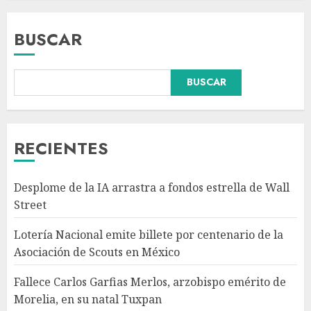
BUSCAR
BUSCAR
Fallece Carlos Garfias Merlos,
arzobispo emérito de Morelia,
en su natal Tuxpan
AGOSTO 7, 2026
RECIENTES
3
Desplome de la IA arrastra a fondos estrella de Wall
Estudio en Science: el cerebro
Street
humano evolucionó gracias al
azúcar de la fruta
Lotería Nacional emite billete por centenario de la
AGOSTO 7, 2026
Asociación de Scouts en México
4
Fallece Carlos Garfias Merlos, arzobispo emérito de
Morelia, en su natal Tuxpan
EE.UU. amplía revisión de