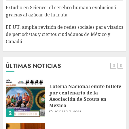
redes sociales para visados de
Estudio en Science: el cerebro humano evolucionó
periodistas y ciertos
gracias al azúcar de la fruta
ciudadanos de México y
Canadá
5
EE.UU. amplía revisión de redes sociales para visados
AGOSTO 7, 2026
de periodistas y ciertos ciudadanos de México y
Canadá
Desplome de la IA arrastra a
fondos estrella de Wall Street
AGOSTO 7, 2026
ÚLTIMAS NOTICIAS
1
Lotería Nacional emite billete
por centenario de la
Asociación de Scouts en
México
AGOSTO 7, 2026
2