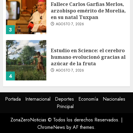
Fallece Carlos Garfias Merlos,
arzobispo emérito de Morelia,
en su natal Tuxpan
AGOSTO 7, 2026
3
Estudio en Science: el cerebro
humano evolucionó gracias al
azúcar de la fruta
AGOSTO 7, 2026
4
EE.UU. amplía revisión de
Portada
Internacional
Deportes
Economía
Nacionales
redes sociales para visados de
Principal
periodistas y ciertos
ciudadanos de México y
ZonaZeroNoticias © Todos los derechos Reservados.
|
Canadá
5
ChromeNews
by AF themes.
AGOSTO 7, 2026