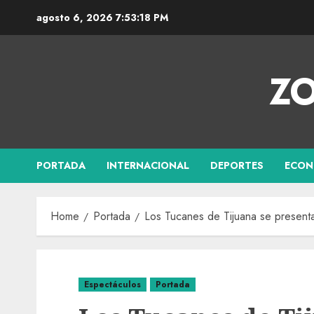
agosto 6, 2026
7:53:19 PM
ZO
PORTADA
INTERNACIONAL
DEPORTES
ECON
Home
Portada
Los Tucanes de Tijuana se present
Espectáculos
Portada