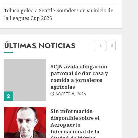
5
Toluca golea a Seattle Sounders en su inicio de
Turista muere ahogado
la Leagues Cup 2026
en alberca de hotel en
Acapulco; familiares
piden ayuda ante falta de
personal capacitado
ÚLTIMAS NOTICIAS
1
AGOSTO 6, 2026
SCJN avala obligación
patronal de dar casa y
comida a jornaleros
agrícolas
AGOSTO 6, 2026
2
Sin información
disponible sobre el
Aeropuerto
Internacional de la