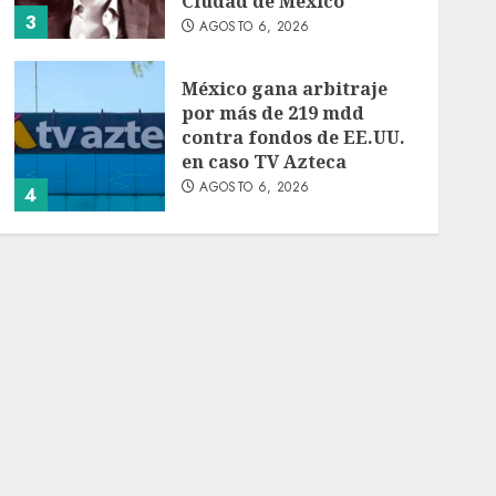
Ciudad de México
3
AGOSTO 6, 2026
México gana arbitraje
por más de 219 mdd
contra fondos de EE.UU.
en caso TV Azteca
AGOSTO 6, 2026
4
Toluca golea a Seattle
Sounders en su inicio de
la Leagues Cup 2026
AGOSTO 6, 2026
5
Turista muere ahogado
en alberca de hotel en
Acapulco; familiares
piden ayuda ante falta de