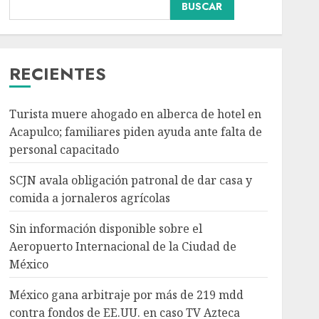
BUSCAR
Sin información
disponible sobre el
Aeropuerto
Internacional de la
RECIENTES
Ciudad de México
3
AGOSTO 6, 2026
Turista muere ahogado en alberca de hotel en
Acapulco; familiares piden ayuda ante falta de
México gana arbitraje
personal capacitado
por más de 219 mdd
contra fondos de EE.UU.
SCJN avala obligación patronal de dar casa y
en caso TV Azteca
comida a jornaleros agrícolas
AGOSTO 6, 2026
4
Sin información disponible sobre el
Aeropuerto Internacional de la Ciudad de
Toluca golea a Seattle
México
Sounders en su inicio de
la Leagues Cup 2026
México gana arbitraje por más de 219 mdd
AGOSTO 6, 2026
contra fondos de EE.UU. en caso TV Azteca