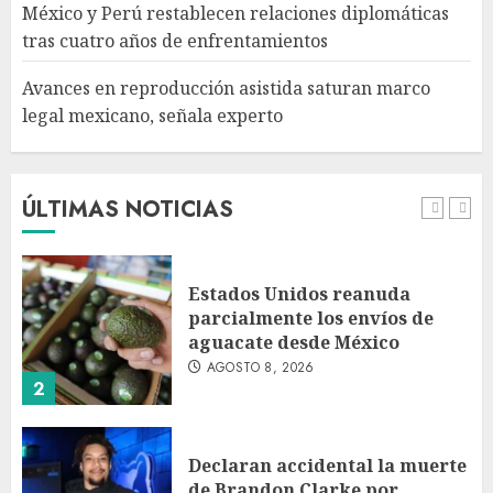
México y Perú restablecen relaciones diplomáticas
AGOSTO 8, 2026
tras cuatro años de enfrentamientos
5
Avances en reproducción asistida saturan marco
legal mexicano, señala experto
EE. UU. reconoce apoyo de
Sheinbaum contra el narco
pero advierte que persisten
desafíos
ÚLTIMAS NOTICIAS
AGOSTO 8, 2026
1
Estados Unidos reanuda
parcialmente los envíos de
aguacate desde México
AGOSTO 8, 2026
2
Declaran accidental la muerte
de Brandon Clarke por