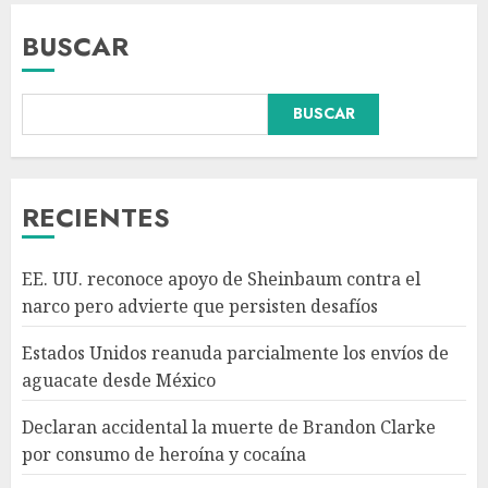
BUSCAR
Declaran accidental la muerte
BUSCAR
de Brandon Clarke por
consumo de heroína y cocaína
AGOSTO 8, 2026
3
RECIENTES
México y Perú restablecen
EE. UU. reconoce apoyo de Sheinbaum contra el
relaciones diplomáticas tras
narco pero advierte que persisten desafíos
cuatro años de
enfrentamientos
Estados Unidos reanuda parcialmente los envíos de
AGOSTO 8, 2026
4
aguacate desde México
Declaran accidental la muerte de Brandon Clarke
Avances en reproducción
por consumo de heroína y cocaína
asistida saturan marco legal
mexicano, señala experto